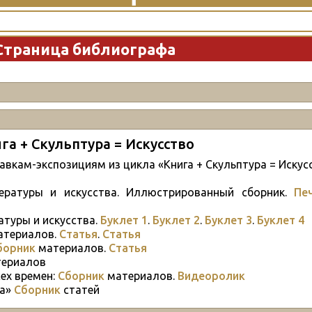
Страница библиографа
га + Скульптура = Искусство
вкам-экспозициям из цикла «Книга + Скульптура = Искус
ературы и искусства. Иллюстрированный сборник.
Пе
туры и искусства.
Буклет 1
.
Буклет 2
.
Буклет 3
.
Буклет 4
териалов.
Статья
.
Статья
борник
материалов.
Статья
ериалов
ех времен:
Сборник
материалов.
Видеоролик
фа»
Сборник
статей