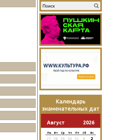
Календарь
знаменательных дат
Август
2026
Пн
Вт
Ср
Чт
Пт
Сб
Вс
2
27
28
29
30
31
1