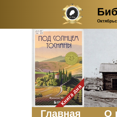
Биб
Октябрьс
Здесь, в своем
итальянском доме, я вновь
испытала первичную
радость единения с
природой. Дом открыт
для бабочек, стрекоз, пчёл
или всех, кто пожелает
влететь в одно окно и
вылететь из другого. Едим
мы почти всегда во
дворе. Во мне настолько
возродился здравый
смысл моей матери -
умение наслаждаться
настоящим и не спешить, -
Книга дня
что даже нашлось время
отполировать до блеска
оконное стекло.
Заказать
Главная
О 