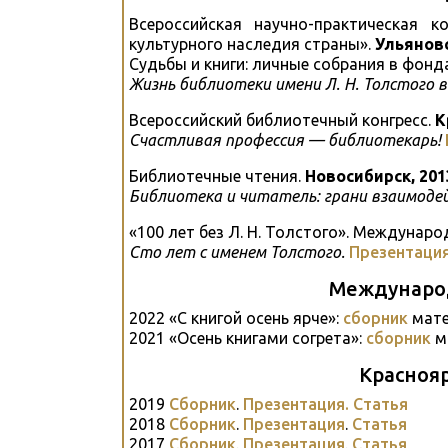
Всероссийская научно-практическая 
культурного наследия страны».
Ульяновс
Судьбы и книги: личные собрания в фонд
Жизнь библиотеки имени Л. Н. Толстого в
Всероссийский библиотечный конгресс.
К
Счастливая профессия — библиотекарь!
Библиотечные чтения.
Новосибирск, 201
Библиотека и читатель: грани взаимоде
«100 лет без Л. Н. Толстого». Междунар
Сто лет с именем Толстого.
Презентаци
Междунаро
2022 «С книгой осень ярче»:
сборник
мате
2021 «Осень книгами согрета»:
сборник
м
Красноя
2019
Сборник
.
Презентация.
Статья
2018
Сборник
.
Презентация
.
Статья
2017
Сборник
.
Презентация
.
Статья