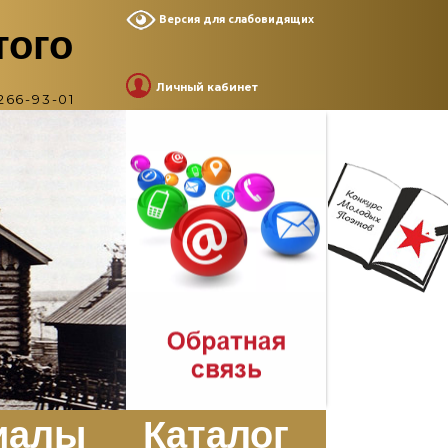
Версия для слабовидящих
того
Личный кабинет
266-93-01
иалы
Каталог