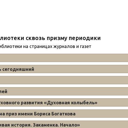
лиотеки сквозь призму периодики
иблиотеки на страницах журналов и газет
нь сегодняшний
лей
духовного развития «Духовная колыбель»
на приз имени Бориса Богаткова
ивая история. Закаменка. Начало»