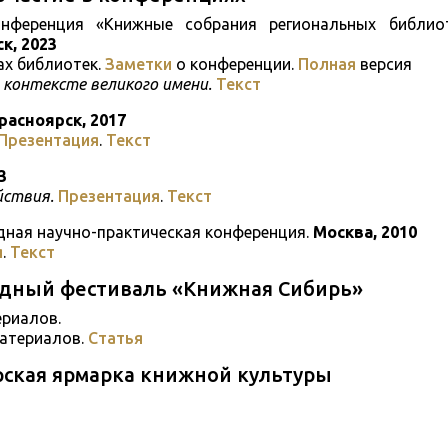
конференция «Книжные собрания региональных библио
к, 2023
ах библиотек.
Заметки
о конференции.
Полная
версия
 контексте великого имени.
Текст
расноярск, 2017
Презентация
.
Текст
3
йствия.
Презентация
.
Текст
одная научно-практическая конференция.
Москва, 2010
я
.
Текст
дный фестиваль «Книжная Сибирь»
риалов.
атериалов.
Статья
рская ярмарка книжной культуры