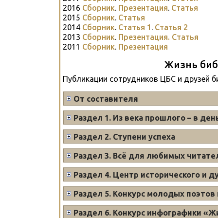
2016
Сборник
.
Презентация
.
Статья
2015
Сборник
.
Статья
2014
Сборник
.
Статья 1
.
Статья 2
2013
Сборник
.
Презентация.
Статья
2011
Сборник
.
Презентация
Жизнь биб
Публикации сотрудников ЦБС и друзей б
От составителя
Раздел 1. Из века прошлого – в де
Раздел 2. Ступени успеха
Раздел 3. Всё для любимых читате
Раздел 4. Центр исторического и 
Раздел 5. Конкурс молодых поэтов 
Раздел 6. Конкурс инфографики «Ж