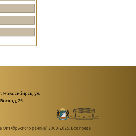
атегории
ний
г. Новосибирск, ул.
Восход, 26
живые»
нной поры пустыри…»
Октябрьского района" 2008-2025. Все права
овения войны»