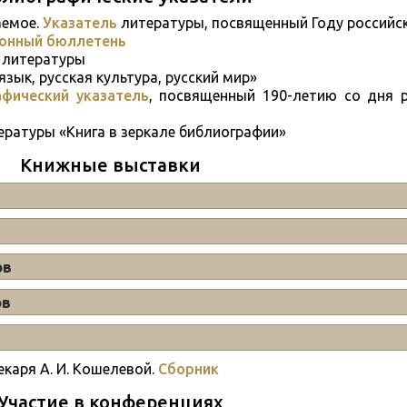
аемое.
Указатель
литературы, посвященный Году российс
онный бюллетень
литературы
язык, русская культура, русский мир»
фический указатель
, посвященный 190-летию со дня р
ратуры «Книга в зеркале библиографии»
Книжные выставки
ов
ов
екаря А. И. Кошелевой.
Сборник
Участие в конференциях