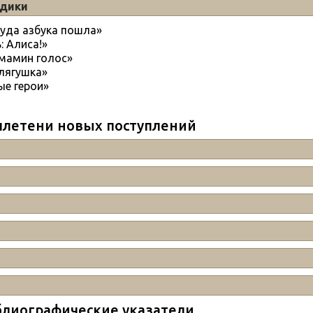
одики
куда азбука пошла»
: Алиса!»
 мамин голос»
лягушка»
ые герои»
летени новых поступлений
лиографические указатели