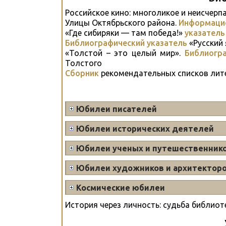
Российское кино: многоликое и неисчерп
Улицы Октябрьского района.
Информаци
«Где сибиряки — там победа!»
указатель
Библиографический указатель
«Русский 
«Толстой – это целый мир».
Библиогра
Толстого
Сборник
рекомендательных списков лите
Юбилеи писателей
Юбилеи исторических деятелей
Юбилеи ученых и путешественник
Юбилеи художников и архитектор
Космические юбилеи
История через личность: судьба библиот