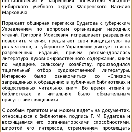
постановления и разрешения попечителя Западно-
Сибирского учебного округа Флоренского Василия
Марковича.
Поражает обширная переписка Будагова с губернским
Управлением по вопросам организации народных
чтений. Григорий Моисеевич испрашивает разрешения
позволить чтения, предлагает свои кандидатуры на
роль чтецов, а губернское Управление диктует список
разрешенных изданий, причем рекомендовалась
литература духовно-нравственного содержания, книги
по медицине, сельскому хозяйству, производился
тщательный отбор художественной литературы.
Интересно было ознакомиться со «Списком
запрещенных к обращению в публичных библиотеках и
общественных читальнях книг». Во время чтений в
библиотеках и читальнях было обязательным
присутствие священника.
С особым трепетом мы можем видеть на документах,
относящихся к библиотеке, подпись Г. М. Будагова и
восхищаемся его организаторскими способностями,
широтой его интересов, стремлением просвещать