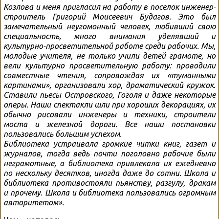
Козлова и меня пригласил на работу в поселок инженер-
строитель Григорий Моисеевич Будагов. Это был
замечательный неугомонный человек, любивший свою
специальность, много внимания уделявший и
культурно-просветительной работе среди рабочих. Мы,
молодые учителя, не только учили детей грамоте, но
вели культурно просветительную работу: проводили
совместные чтения, сопровождая их «туманными
картинами», организовали хор, драматический кружок.
Ставили пьесы Островского, Гоголя и даже некоторые
оперы. Наши спектакли шли при хороших декорациях, их
обычно рисовали инженеры и техники, строители
моста и железной дороги. Все наши постановки
пользовались большим успехом.
Библиотека устраивала громкие читки книг, газет и
журналов, тогда ведь почти поголовно рабочие были
неграмотные, а библиотека привлекала их ежедневно
по нескольку десятков, иногда даже до сотни. Школа и
библиотека противостояли пьянству, разгулу, дракам
и прочему. Школа и библиотека пользовались огромным
авторитетом».