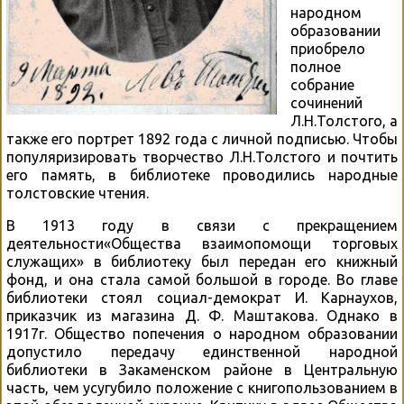
народном
образовании
приобрело
полное
собрание
сочинений
Л.Н.Толстого, а
также его портрет 1892 года с личной подписью. Чтобы
популяризировать творчество Л.Н.Толстого и почтить
его память, в библиотеке проводились народные
толстовские чтения.
В 1913 году в связи с прекращением
деятельности«Общества взаимопомощи торговых
служащих» в библиотеку был передан его книжный
фонд, и она стала самой большой в городе. Во главе
библиотеки стоял социал-демократ И. Карнаухов,
приказчик из магазина Д. Ф. Маштакова. Однако в
1917г. Общество попечения о народном образовании
допустило передачу единственной народной
библиотеки в Закаменском районе в Центральную
часть, чем усугубило положение с книгопользованием в