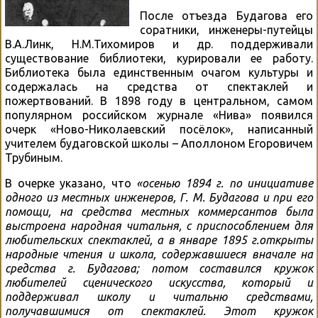
После отъезда Будагова его
соратники, инженеры-путейцы
В.А.Линк, Н.М.Тихомиров и др. поддерживали
существование библиотеки, курировали ее работу.
Библиотека была единственным очагом культуры и
содержалась на средства от спектаклей и
пожертвований. В 1898 году в центральном, самом
популярном российском журнале «Нива» появился
очерк «Ново-Николаевский посёлок», написанный
учителем будаговской школы – Аполлоном Егоровичем
Трубиным.
В очерке указано, что
«осенью 1894 г. по инициативе
одного из местных инженеров, Г. М. Будагова и при его
помощи, на средства местных коммерсантов была
выстроена народная читальня, с приспособлением для
любительских спектаклей, а в январе 1895 г.открыты
народные чтения и школа, содержавшиеся вначале на
средства г. Будагова; потом составился кружок
любителей сценического искусства, который и
поддерживал школу и читальню средствами,
получавшимися от спектаклей. Этот кружок