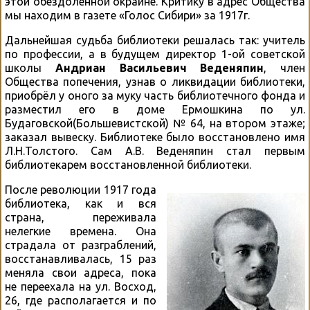
этой обездоленной окраине. Критику в адрес Общества
мы находим в газете «Голос Сибири» за 1917г.
Дальнейшая судьба библиотеки решалась так: учитель
по профессии, а в будущем директор 1-ой советской
школы
Андриан Васильевич Веденяпин
, член
Общества попечения, узнав о ликвидации библиотеки,
приобрёл у оного за муку часть библиотечного фонда и
разместил его в доме Ермошкина по ул.
Будаговской(Большевистской) № 64, на втором этаже;
заказал вывеску. Библиотеке было восстановлено имя
Л.Н.Толстого. Сам А.В. Веденяпин стал первым
библиотекарем восстановленной библиотеки.
После революции 1917 года
библиотека, как и вся
страна, переживала
нелегкие времена. Она
страдала от разграблений,
восстанавливалась, 15 раз
меняла свои адреса, пока
не переехала на ул. Восход,
26, где располагается и по