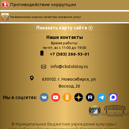
Противодействие коррупции
Независимая оценка качества оказания услуг
Показать карту сайта
Страницы
Категории
Наши контакты
Время работы:
Главная
пн-пт, вс с 11:00 до 19:00
Бюллетень новых
+7 (383) 266-93-01
podvedenie-itogov-festivalya-
поступлений
paskhalnaya-palitra
Война. Народ.
info@cbstolstoy.ru
Друзья фестиваля и библиотеки
Победа.
630102. г. Новосибирск, ул.
Антикоррупция
«Истории
Восход, 26
Афиша
свидетели
Мы в соцсетях:
Библионочь – как ярмарка точь-в-
живые»
точь!
«Мне всё
Библиотекарям
снятся
© Муниципальное бюджетное учреждение культуры г.
Конференции, семинары,
военной поры