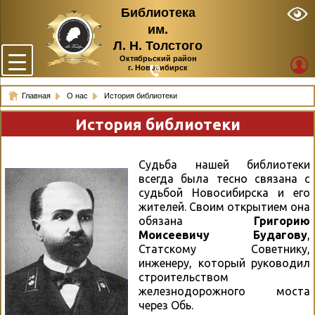
Библиотека
им.
Л. Н. Толстого
Октябрьский район
г. Новосибирск
Главная
О нас
История библиотеки
История библиотеки
Судьба нашей библиотеки
всегда была тесно связана с
судьбой Новосибирска и его
жителей. Своим открытием она
обязана
Григорию
Моисеевичу Будагову
,
Статскому Советнику,
инженеру, который руководил
строительством
железнодорожного моста
через Обь.