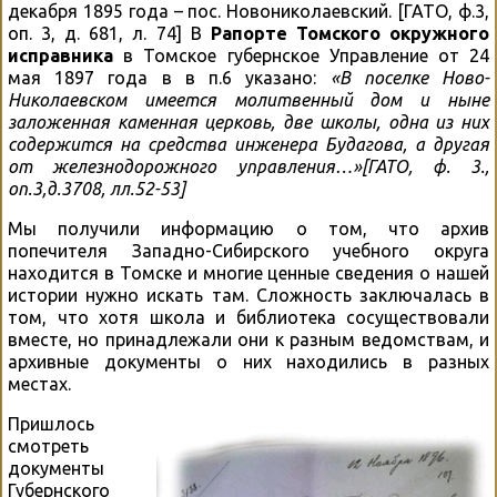
декабря 1895 года – пос. Новониколаевский. [ГАТО, ф.3,
оп. 3, д. 681, л. 74] В
Рапорте Томского окружного
исправника
в Томское губернское Управление от 24
мая 1897 года в в п.6 указано:
«В поселке Ново-
Николаевском имеется молитвенный дом и ныне
заложенная каменная церковь, две школы, одна из них
содержится на средства инженера Будагова, а другая
от железнодорожного управления…»[ГАТО, ф. 3.,
оп.3,д.3708, лл.52-53]
Мы получили информацию о том, что архив
попечителя Западно-Сибирского учебного округа
находится в Томске и многие ценные сведения о нашей
истории нужно искать там. Сложность заключалась в
том, что хотя школа и библиотека сосуществовали
вместе, но принадлежали они к разным ведомствам, и
архивные документы о них находились в разных
местах.
Пришлось
смотреть
документы
Губернского