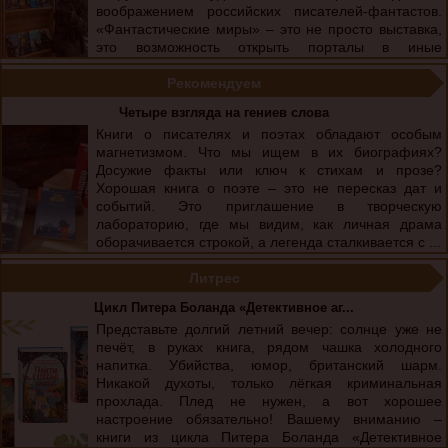
воображением российских писателей-фантастов.
«Фантастические миры» – это не просто выставка,
это возможность открыть порталы в иные
реальности, места, где границы обыденного
стираются, а воображение становится главным ...
Рекомендуем
Четыре взгляда на гениев слова
Книги о писателях и поэтах обладают особым
магнетизмом. Что мы ищем в их биографиях?
Досужие факты или ключ к стихам и прозе?
Хорошая книга о поэте – это не пересказ дат и
событий. Это приглашение в творческую
лабораторию, где мы видим, как личная драма
оборачивается строкой, а легенда сталкивается с ...
Литрес
Цикл Питера Боланда «Детективное аг...
Представьте долгий летний вечер: солнце уже не
печёт, в руках книга, рядом чашка холодного
напитка. Убийства, юмор, британский шарм.
Никакой духоты, только лёгкая криминальная
прохлада. Плед не нужен, а вот хорошее
настроение обязательно! Вашему вниманию –
книги из цикла Питера Боланда «Детективное