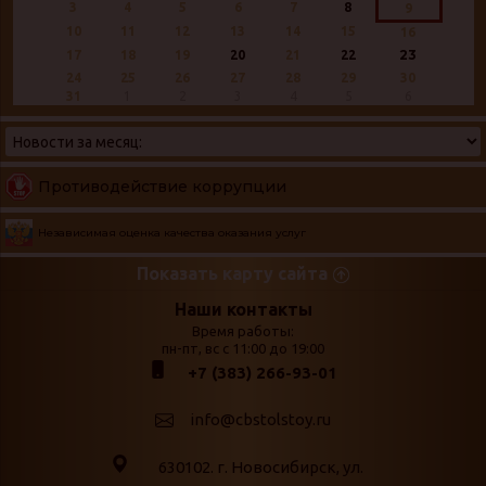
3
4
5
6
7
8
9
10
11
12
13
14
15
16
23
17
18
19
20
21
22
24
25
26
27
28
29
30
31
1
2
3
4
5
6
Противодействие коррупции
Независимая оценка качества оказания услуг
Показать карту сайта
Страницы
Категории
Наши контакты
Время работы:
Главная
пн-пт, вс с 11:00 до 19:00
Бюллетень новых
+7 (383) 266-93-01
podvedenie-itogov-festivalya-
поступлений
paskhalnaya-palitra
Война. Народ.
info@cbstolstoy.ru
Друзья фестиваля и библиотеки
Победа.
630102. г. Новосибирск, ул.
Антикоррупция
«Истории