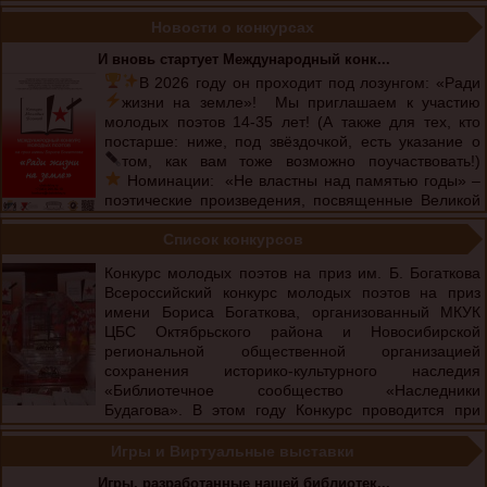
агентство «Благотворительный магазин»: 1.
«Убийства и кексики» Женщина ...
Новости о конкурсах
И вновь стартует Международный конк...
В 2026 году он проходит под лозунгом: «Ради
жизни на земле»!
Мы приглашаем к участию
молодых поэтов 14-35 лет! (А также для тех, кто
постарше: ниже, под звёздочкой, есть указание о
том, как вам тоже возможно поучаствовать!)
Номинации:
«Не властны над памятью годы» –
поэтические произведения, посвященные Великой
Отечественной ...
Список конкурсов
Конкурс молодых поэтов на приз им. Б. Богаткова
Всероссийский конкурс молодых поэтов на приз
имени Бориса Богаткова, организованный МКУК
ЦБС Октябрьского района и Новосибирской
региональной общественной организацией
сохранения историко-культурного наследия
«Библиотечное сообщество «Наследники
Будагова». В этом году Конкурс проводится при
поддержке Управления общественных связей мэрии города
Новосибирска. Список номинаций, сроки ...
Игры и Виртуальные выставки
Игры, разработанные нашей библиотек...