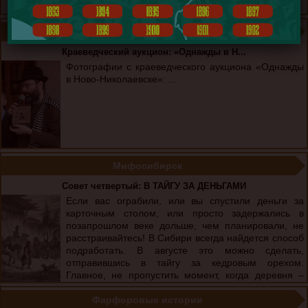
Краеведение
Краеведческий аукцион: «Однажды в Н...
Фотографии с краеведческого аукциона «Однажды
в Ново-Николаевске»: ...
Мифосибирск
Совет четвертый: В ТАЙГУ ЗА ДЕНЬГАМИ
Если вас ограбили, или вы спустили деньги за
карточным столом, или просто задержались в
позапрошлом веке дольше, чем планировали, не
расстраивайтесь! В Сибири всегда найдется способ
подработать. В августе это можно сделать,
отправившись в тайгу за кедровым орехом.
Главное, не пропустить момент, когда деревня –
одна за другой – отправляется ...
Фарфоровые истории