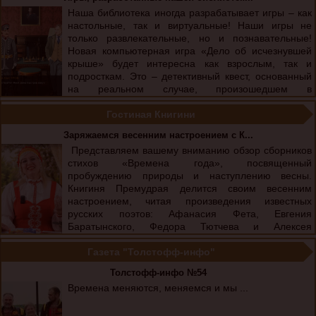
Наша библиотека иногда разрабатывает игры – как
настольные, так и виртуальные! Наши игры не
только развлекательные, но и познавательные!
Новая компьютерная игра «Дело об исчезнувшей
крыше» будет интересна как взрослым, так и
подросткам. Это – детективный квест, основанный
на реальном случае, произошедшем в
Новониколаевске (Новосибирске). Наши
виртуальные игры можно посмотреть ...
Гостиная Книгини
Заряжаемся весенним настроением с К...
Представляем вашему вниманию обзор сборников
стихов «Времена года», посвященный
пробуждению природы и наступлению весны.
Книгиня Премудрая делится своим весенним
настроением, читая произведения известных
русских поэтов: Афанасия Фета, Евгения
Баратынского, Федора Тютчева и Алексея
Плещеева. Погрузитесь в мир поэзии, где каждое
слово оживляет образы весны, от нежных первых цветов до ...
Газета "Толстофф-инфо"
Толстофф-инфо №54
Времена меняются, меняемся и мы ...