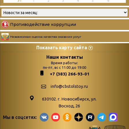
31
1
2
3
4
5
6
Противодействие коррупции
Независимая оценка качества оказания услуг
Показать карту сайта
Страницы
Категории
Наши контакты
Время работы:
Главная
пн-пт, вс с 11:00 до 19:00
Бюллетень новых
+7 (383) 266-93-01
podvedenie-itogov-festivalya-
поступлений
paskhalnaya-palitra
Война. Народ.
info@cbstolstoy.ru
Друзья фестиваля и библиотеки
Победа.
630102. г. Новосибирск, ул.
Антикоррупция
«Истории
Восход, 26
Афиша
свидетели
Мы в соцсетях:
Библионочь – как ярмарка точь-в-
живые»
точь!
«Мне всё