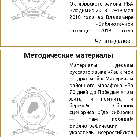
Октябрьского района. РБА
Владимир 2018 12–18 мая
2018 года во Владимире
— «Библиотечной
столице 2018 года
проходил Всероссийский
Читать далее
библиотечный конгресс:
XXIII Ежегодная
Методические материалы
Конференция Российской
библиотечной
Материалы декады
ассоциации. 7 мая 2018
русского языка «Язык мой
года в Областном дворце
— друг мой!» Материалы
культуры и искусства во
районного марафона «За
Владимире состоялись
70 дней до Победы» «Нам
итоговое пленарное
жить, и помнить, и
заседание и церемония
беречь!» Сборник
закрытия Всероссийского
сценариев «Где сибиряки
библиотечного конгресса:
— там победа!»
XXIII Ежегодной
Библиографический
Конференции Российской
указатель Всероссийская