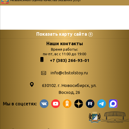
Независимая оценка качества оказания услуг
Показать карту сайта
Страницы
Категории
Наши контакты
Время работы:
Главная
пн-пт, вс с 11:00 до 19:00
Бюллетень новых
+7 (383) 266-93-01
podvedenie-itogov-festivalya-
поступлений
paskhalnaya-palitra
Война. Народ.
info@cbstolstoy.ru
Друзья фестиваля и библиотеки
Победа.
630102. г. Новосибирск, ул.
Антикоррупция
«Истории
Восход, 26
Афиша
свидетели
Мы в соцсетях:
Библионочь – как ярмарка точь-в-
живые»
точь!
«Мне всё
Библиотекарям
снятся