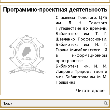
гений воздушного боя
Программно-проектная деятельность
День библиографии
«Новосибирск на карте
С именем Толстого. ЦРБ
страны» «Мы имеем
им. Л. Н. Толстого
право», познавательно-
Путешествие во времени.
игровая программа для
Библиотека им. Т. Г.
детей 8-10 лет
Шевченко Профессионал.
Государственные
Библиотека им. Н. Г.
символы России
Гарина-Михайловского Я
«Семейное чтение...
в информационном
пространстве.
Библиотека им. И. М.
Лаврова Природа твоя и
моя. Библиотека им. М. М.
Пришвина
Читать далее