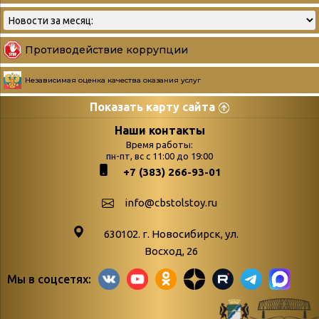
Противодействие коррупции
Независимая оценка качества оказания услуг
Показать карту сайта
Страницы
Категории
Наши контакты
Время работы:
Главная
пн-пт, вс с 11:00 до 19:00
Бюллетень новых
+7 (383) 266-93-01
podvedenie-itogov-festivalya-
поступлений
paskhalnaya-palitra
Война. Народ.
info@cbstolstoy.ru
Друзья фестиваля и библиотеки
Победа.
630102. г. Новосибирск, ул.
Антикоррупция
«Истории
Восход, 26
Афиша
свидетели
Мы в соцсетях:
Библионочь – как ярмарка точь-в-
живые»
точь!
«Мне всё