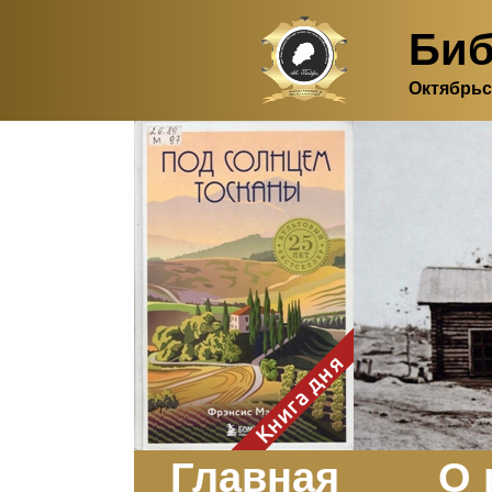
Биб
Октябрьс
Здесь, в своем
итальянском доме, я вновь
испытала первичную
радость единения с
природой. Дом открыт
для бабочек, стрекоз, пчёл
или всех, кто пожелает
влететь в одно окно и
вылететь из другого. Едим
мы почти всегда во
дворе. Во мне настолько
возродился здравый
смысл моей матери -
умение наслаждаться
настоящим и не спешить, -
Книга дня
что даже нашлось время
отполировать до блеска
оконное стекло.
Заказать
Главная
О 