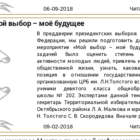
06-09-2018
Чит
й выбор – моё будущее
В преддверии президентских выборов 
Федерации, мы решили подготовить 
мероприятие «Мой выбор – моё буду
задачей было оценить степень г
активности молодых людей, привлечь и
общественной жизни, узнать, каков
позиция в отношении государствен
организованную ЦРБ им. Л.Н.Толстого в
ученики девятого класса общеобра
школы № 202. Экспертами данной тем
секретарь Территориальной избиратель
Октябрьского района Л. А. Малкова и юри
Н. Толстого С. В. Скородедова. Вначале 
ознакомились с историей парламентар
09-02-2018
Чит
стране, узнали об избирательно
вспомнили, какие существуют в