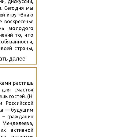
и, дискуссии,
е. Сегодня мы
й игру «Знаю
е воскресенье
нь молодого
нений то, что
 обязанности,
воей страны,
ию в вопросах
ать далее
 игры...
еками растишь
 для счастья
ь гостей. (Н.
и Российской
ека — будущим
 – гражданин
 Менделеева,
их активной
ва, развитие