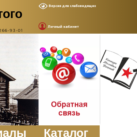
Версия для слабовидящих
того
Личный кабинет
266-93-01
иалы
Каталог