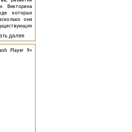
и. Викторина
оде которых
асколько они
существующих
ют ли они
ать далее
и? Знают ли
ash Player 9+