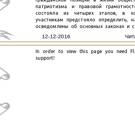
патриотизма и правовой грамотност
состояла из четырех этапов, в х
участникам предстояло определить, н
осведомлены об основных законах и 
понятиях в сфере права, зна
12-12-2016
Чит
государственную символику Росси
молодые люди свои...
In order to view this page you need Fl
support!