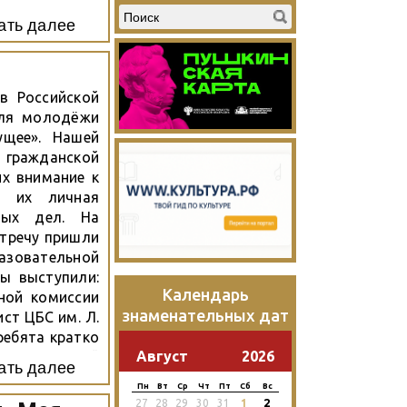
ать далее
в Российской
для молодёжи
щее». Нашей
ражданской
х внимание к
а их личная
ных дел. На
стречу пришли
зовательной
ы выступили:
Календарь
ной комиссии
знаменательных дат
ст ЦБС им. Л.
ребята кратко
Август
2026
изма в нашей
ать далее
м процессе,
Пн
Вт
Ср
Чт
Пт
Сб
Вс
ыборы. А в
2
27
28
29
30
31
1