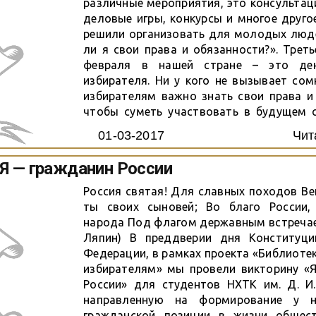
различные мероприятия, это консультаци
деловые игры, конкурсы и многое друго
решили организовать для молодых люде
ли я свои права и обязанности?». Треть
февраля в нашей стране – это де
избирателя. Ни у кого не вызывает сом
избирателям важно знать свои права и
чтобы суметь участвовать в будущем с
проявлять активную гражданскую позиц
01-03-2017
Чит
развития нашего государства. Первый этап
Я — гражданин России
Россия святая! Для славных походов В
ты своих сыновей; Во благо России,
народа Под флагом державным встречаеш
Ляпин) В преддверии дня Конституци
Федерации, в рамках проекта «Библиот
избирателям» мы провели викторину «Я
России» для студентов НХТК им. Д. И.
направленную на формирование у н
гражданской позиции в жизни общест