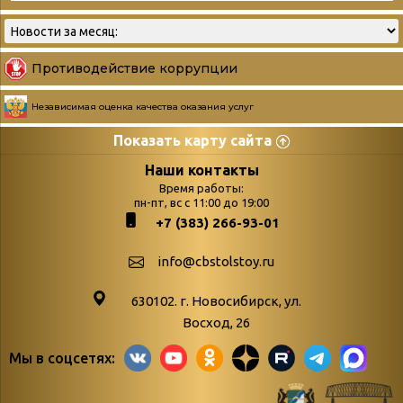
Противодействие коррупции
Независимая оценка качества оказания услуг
Показать карту сайта
Страницы
Категории
Наши контакты
Время работы:
Главная
пн-пт, вс с 11:00 до 19:00
Бюллетень новых
+7 (383) 266-93-01
podvedenie-itogov-festivalya-
поступлений
paskhalnaya-palitra
Война. Народ.
info@cbstolstoy.ru
Друзья фестиваля и библиотеки
Победа.
630102. г. Новосибирск, ул.
Антикоррупция
«Истории
Восход, 26
Афиша
свидетели
Мы в соцсетях:
Библионочь – как ярмарка точь-в-
живые»
точь!
«Мне всё