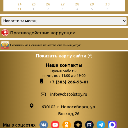
24
25
26
27
28
29
30
31
1
2
3
4
5
6
Противодействие коррупции
Независимая оценка качества оказания услуг
Показать карту сайта
Страницы
Категории
Наши контакты
Время работы:
Главная
пн-пт, вс с 11:00 до 19:00
Бюллетень новых
+7 (383) 266-93-01
podvedenie-itogov-festivalya-
поступлений
paskhalnaya-palitra
Война. Народ.
info@cbstolstoy.ru
Друзья фестиваля и библиотеки
Победа.
630102. г. Новосибирск, ул.
Антикоррупция
«Истории
Восход, 26
Афиша
свидетели
Мы в соцсетях:
Библионочь – как ярмарка точь-в-
живые»