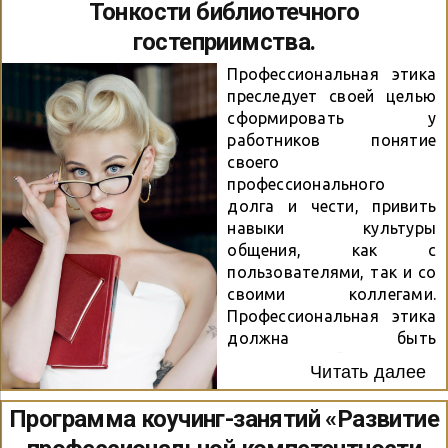
Тонкости библиотечного
коммуникабельность,
здоровья. Организация и
гостеприимства.
стрессоустойчивость,
проведение
желание повышать
библиотечных культурно-
Профессиональная этика
навыки и учиться новому.
просветительских,
преследует своей целью
образовательных и
сформировать у
Образование: профессион
событийных
работников понятие
альное библиотечное,
мероприятий. Ведение
своего
культуры и искусства,
библиотечных сайтов/
профессионального
педагогическое График
порталов, сетевых
долга и чести, привить
работы: пн. — вс. 10:00-
социальных сервисов.
навыки культуры
19:00 (скользящий
Оказание платных услуг
общения, как с
график), суббота —
населению. Требования к
пользователями, так и со
выходной...
кандидату: Знание
своими коллегами.
отечественной и
Профессиональная этика
зарубежной
должна быть
художественной
неотъемлемой частью
литературы, основ
Читать далее
подготовки каждого
социальных,
специалиста. Все
Программа коучинг-занятий «Развитие
гуманитарных, точных и
сотрудники
естественных наук,