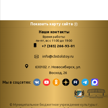
Показать карту сайта
Страницы
Категории
Наши контакты
Время работы:
Главная
пн-пт, вс с 11:00 до 19:00
Бюллетень новых
+7 (383) 266-93-01
podvedenie-itogov-festivalya-
поступлений
paskhalnaya-palitra
Война. Народ.
info@cbstolstoy.ru
Друзья фестиваля и библиотеки
Победа.
630102. г. Новосибирск, ул.
Антикоррупция
«Истории
Восход, 26
Афиша
свидетели
Мы в соцсетях:
Библионочь – как ярмарка точь-в-
живые»
точь!
«Мне всё
Библиотекарям
снятся
© Муниципальное бюджетное учреждение культуры г.
Конференции, семинары,
военной поры