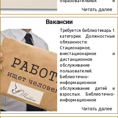
образовательных и
событийных
Читать далее
мероприятий; — работа в
режиме
Вакансии
взаимозаменяемости в
рамках деятельности
Требуется библиотекарь 1
отдела обслуживания; —
категории. Должностные
исследование спроса на
обязанности:
библиотечные услуги.
Стационарное,
Будет большим плюсом:
внестационарное и
— навыки работы с
дистанционное
офисными программами,
обслуживание
интернетом; — умение
пользователей.
работать с
Библиотечно-
информационными
информационное
базами данных; — знание
обслуживание детей и
библиотечной программы
взрослых. Библиотечно-
«Ирбис»; — навыки
информационное
работы с оргтехникой
обслуживание лиц с
Читать далее
(ксероксом, принтером).
ограниченными
Желательно:
возможностями