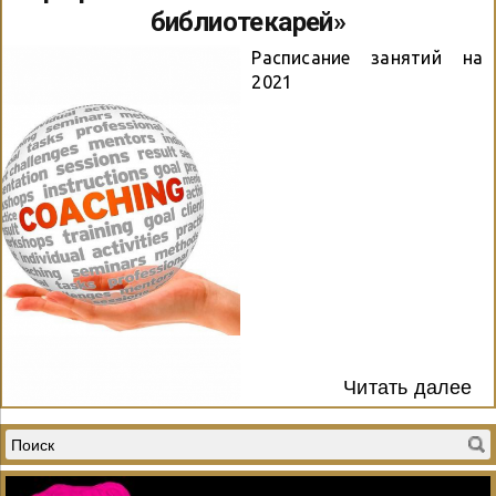
различными категориями
услуг, свободный доступ
библиотекарей»
пользователей...
к нужной...
Расписание занятий на
2021
Читать далее