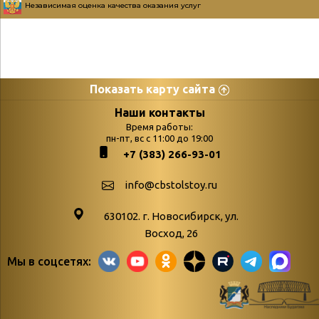
Независимая оценка качества оказания услуг
Показать карту сайта
Страницы
Категории
Наши контакты
Время работы:
Главная
пн-пт, вс с 11:00 до 19:00
Бюллетень новых
+7 (383) 266-93-01
podvedenie-itogov-festivalya-
поступлений
paskhalnaya-palitra
Война. Народ.
info@cbstolstoy.ru
Друзья фестиваля и библиотеки
Победа.
630102. г. Новосибирск, ул.
Антикоррупция
«Истории
Восход, 26
Афиша
свидетели
Мы в соцсетях:
Библионочь – как ярмарка точь-в-
живые»
точь!
«Мне всё
Библиотекарям
снятся