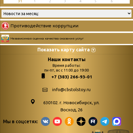
31
1
2
3
4
5
6
Противодействие коррупции
Независимая оценка качества оказания услуг
Показать карту сайта
Страницы
Категории
Наши контакты
Время работы:
Главная
пн-пт, вс с 11:00 до 19:00
Бюллетень новых
+7 (383) 266-93-01
podvedenie-itogov-festivalya-
поступлений
paskhalnaya-palitra
Война. Народ.
info@cbstolstoy.ru
Друзья фестиваля и библиотеки
Победа.
630102. г. Новосибирск, ул.
Антикоррупция
«Истории
Восход, 26
Афиша
свидетели
Мы в соцсетях:
Библионочь – как ярмарка точь-в-
живые»