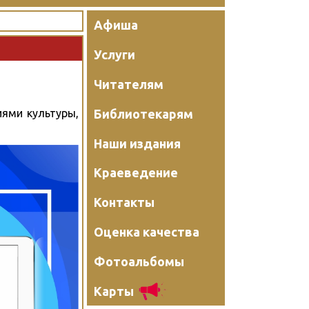
Афиша
Услуги
Читателям
Библиотекарям
иями культуры,
Наши издания
Краеведение
Контакты
Оценка качества
Фотоальбомы
Карты