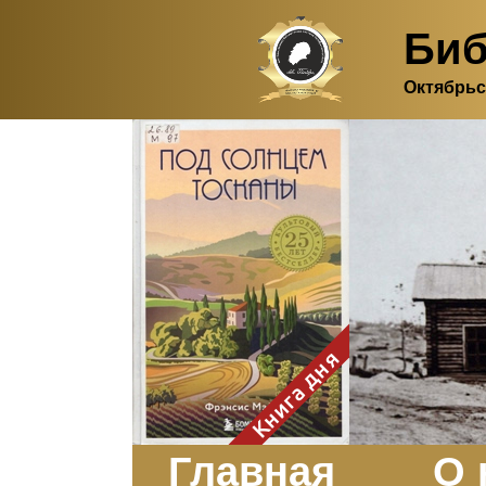
Биб
Октябрьс
Здесь, в своем
итальянском доме, я вновь
испытала первичную
радость единения с
природой. Дом открыт
для бабочек, стрекоз, пчёл
или всех, кто пожелает
влететь в одно окно и
вылететь из другого. Едим
мы почти всегда во
дворе. Во мне настолько
возродился здравый
смысл моей матери -
умение наслаждаться
настоящим и не спешить, -
Книга дня
что даже нашлось время
отполировать до блеска
оконное стекло.
Заказать
Главная
О 