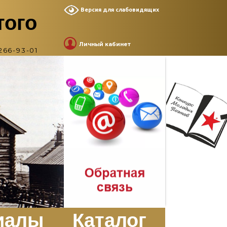
Версия для слабовидящих
того
Личный кабинет
266-93-01
иалы
Каталог