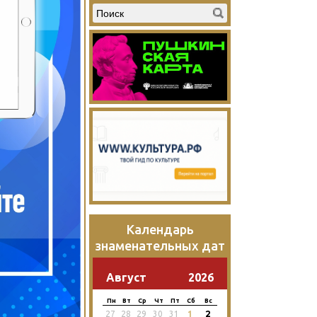
Календарь
знаменательных дат
Август
2026
Пн
Вт
Ср
Чт
Пт
Сб
Вс
2
27
28
29
30
31
1