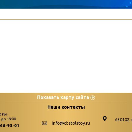
Показать карту сайта
цы
К
Наши контакты
оты:
Бюллетень новых поступле
0 до 19:00
630102. 
info@cbstolstoy.ru
266-93-01
-palitra
Война. Народ. Победа.