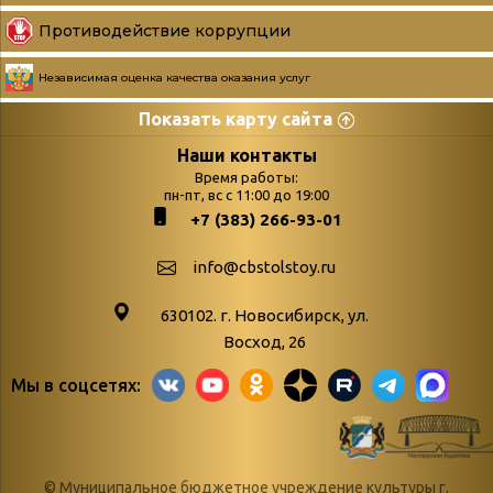
Противодействие коррупции
Независимая оценка качества оказания услуг
Показать карту сайта
Страницы
Категории
Наши контакты
Время работы:
Главная
пн-пт, вс с 11:00 до 19:00
Бюллетень новых
+7 (383) 266-93-01
podvedenie-itogov-festivalya-
поступлений
paskhalnaya-palitra
Война. Народ.
info@cbstolstoy.ru
Друзья фестиваля и библиотеки
Победа.
630102. г. Новосибирск, ул.
Антикоррупция
«Истории
Восход, 26
Афиша
свидетели
Мы в соцсетях:
Библионочь – как ярмарка точь-в-
живые»
точь!
«Мне всё
Библиотекарям
снятся
© Муниципальное бюджетное учреждение культуры г.