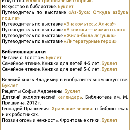
искусства.
Иллюстрированный сборник.
Искусство в библиотеке.
Буклет
Путеводитель по выставке
«Аз-бука: Откуда азбука
пошла»
Путеводитель по выставке
«Знакомьтесь: Алиса!»
Путеводитель по выставке
«У книжки — мамин голос»
Путеводитель по выставке
«Жила-была лягушка»
Путеводитель по выставке
«Литературные герои»
Библиошпаргалки
Читаем о Толстом.
Буклет
Семейное чтение. Книжки для детей 4-5 лет.
Буклет
Семейное чтение. Книжки для детей 5-6 лет.
Буклет
Великий князь Владимир в изобразительном искусстве.
Буклет
Рецепты Софьи Андреевны.
Буклет
Детский экологический
календарь
. Библиотека им. М.
Пришвина. 2012 г.
Геннадий Прашкевич.
Хранящие знания
: о библиотеках
и их работниках.
Поэзии огонь и нежность. Фронтовые стихи.
Буклет