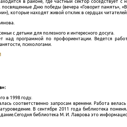
аходится в районе, где частный сектор соседствует с 
 посвященные Дню победы (вечера «Говорит память», «
и»), которые находят живой отклик в сердцах читателей
янова.
емьи с детьми для полезного и интересного досуга.
ет над программой по профориентации. Ведется рабо
анятости, психологами.
1
а»:
го в 1998 году.
алась соответственно запросам времени. Работа велас
ратуроведение. В сентябре 2011 года библиотека поменя
здание.Сегодня библиотека М. И. Лаврова это информаци