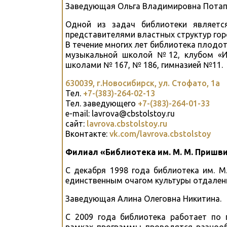
Заведующая Ольга Владимировна Потап
Одной из задач библиотеки является
представителями властных структур гор
В течение многих лет библиотека плодо
музыкальной школой №12, клубом «Ив
школами № 167, № 186, гимназией №11.
630039, г.Новосибирск, ул. Стофато, 1а
Тел.
+7-(383)-264-02-13
Тел. заведующего
+7-(383)-264-01-33
e-mail: lavrova@cbstolstoy.ru
сайт:
lavrova.cbstolstoy.ru
Вконтакте:
vk.com/lavrova.cbstolstoy
Филиал «Библиотека им. М. М. Пришви
С декабря 1998 года библиотека им. М
единственным очагом культуры отдален
Заведующая Алина Олеговна Никитина.
С 2009 года библиотека работает по п