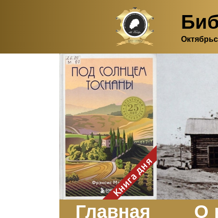
Биб
Октябрьс
Здесь, в своем
итальянском доме, я вновь
испытала первичную
радость единения с
природой. Дом открыт
для бабочек, стрекоз, пчёл
или всех, кто пожелает
влететь в одно окно и
вылететь из другого. Едим
мы почти всегда во
дворе. Во мне настолько
возродился здравый
смысл моей матери -
умение наслаждаться
настоящим и не спешить, -
Книга дня
что даже нашлось время
отполировать до блеска
оконное стекло.
Заказать
Главная
О 