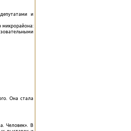
 депутатами и
о микрорайона:
азовательными
ого. Она стала
. Человек». В