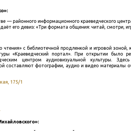
ко»:
стве — районного информационного краеведческого цент
едаёт его девиз: «Три формата общения: читай, смотри, иг
о чтения» с библиотечной продленкой и игровой зоной, 
атуры «Краеведческий портал». При открытии было р
дческим центром аудиовизуальной культуры. Здесь
рой составляют фотографии, аудио и видео материалы 
кая, 175/1
y
-Михайловского»: