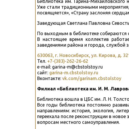
Библиотека им. Гарина-Михайловского н
Уже стали традиционными мероприятия,
посвящяется», «Страну заслоняя сердцам
Заведующая Светлана Павловна Севость
По выходным в библиотеке собираются с
В настоящее время коллектив работа
заведениями района и города, службой з
630063, г. Новосибирск, ул. Кирова, д. 32
Тел.
+7-(383)-262-26-62
e-mail: garina-m@cbstolstoy.ru
сайт:
garina-m.cbstolstoy.ru
Вконтакте:
vk.com/garinam.cbstolstoy
Филиал «Библиотека им. И. М. Лавров
Библиотека вошла в ЦБС им. Л. Н. Толсто
Все годы библиотека постоянно развив
направлениям: история, экология, лите
переехала после реконструкции в новое 
вопросам местного самоуправления.