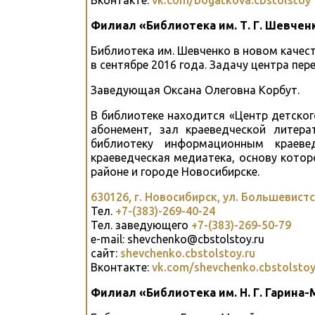
Вконтакте:
vk.com/bogatkova.cbstolstoy
Филиал «Библиотека им. Т. Г. Шевчен
Библиотека им. Шевченко в новом каче
в сентябре 2016 года. Задачу центра пер
Заведующая Оксана Олеговна Корбут.
В библиотеке находится «Центр детског
абонемент, зал краеведческой литер
библиотеку информационным краеве
краеведческая медиатека, основу кото
районе и городе Новосибирске.
630126, г. Новосибирск, ул. Большевистс
Тел.
+7-(383)-269-40-24
Тел. заведующего
+7-(383)-269-50-79
e-mail: shevchenko@cbstolstoy.ru
сайт:
shevchenko.cbstolstoy.ru
Вконтакте:
vk.com/shevchenko.cbstolsto
Филиал «Библиотека им. Н. Г. Гарина