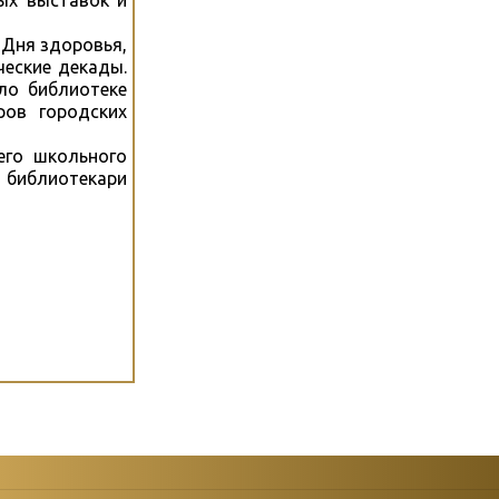
ых выставок и
 Дня здоровья,
ческие декады.
ло библиотеке
ров городских
его школьного
 библиотекари