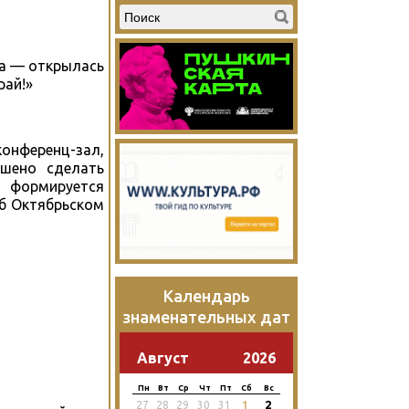
ра — открылась
рай!»
конференц-зал,
ешено сделать
 формируется
об Октябрьском
Календарь
знаменательных дат
Август
2026
Пн
Вт
Ср
Чт
Пт
Сб
Вс
2
27
28
29
30
31
1