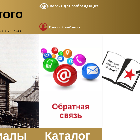
Версия для слабовидящих
того
Личный кабинет
266-93-01
иалы
Каталог