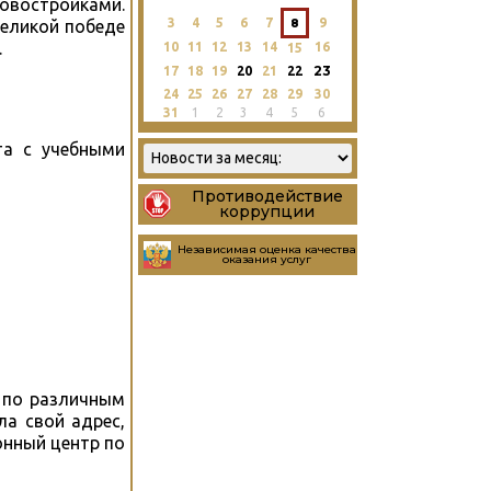
новостройками.
3
4
5
6
7
8
9
Великой победе
.
10
11
12
13
14
16
15
23
17
18
19
20
21
22
24
25
26
27
28
29
30
31
1
2
3
4
5
6
та с учебными
Противодействие
коррупции
Независимая оценка качества
оказания услуг
ь по различным
ла свой адрес,
онный центр по