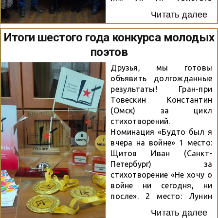
Октябрьского района и
Читать далее
созданная на её базе
Новосибирская
Итоги шестого года конкурса молодых
региональная
поэтов
общественная
организация сохранения
Друзья, мы готовы
историко-культурного
объявить долгожданные
наследия «Наследники
результаты! Гран-при
Будагова». Конкурс
Товескин Константин
проходит при поддержке
(Омск) за цикл
управления
стихотворений.
общественных связей
Номинация «Будто был я
мэрии города
вчера на войне» 1 место:
Новосибирска. Праздник
Щитов Иван (Санкт-
открыла «Песня
Петербург) за
Сталинской дивизии» на
стихотворение «Не хочу о
стихи Бориса Богаткова в
войне ни сегодня, ни
исполнении Николая
после». 2 место: Лунин
Пушкарёва, уже ставшая
Максим (Курск) за
неофициальный гимном
Читать далее
стихотворение «Я убит