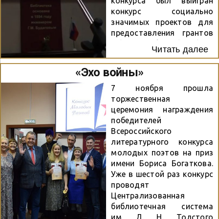
конкурса был выигран
сертификаты.
конкурс социально
Подробнее о Конкурсе:
значимых проектов для
https://clck.ru/X2eYx
предоставления грантов
budagov.cbstolstoy.ru
в форме субсидий в сфере
Читать далее
+7(383) 266-50-10 Конкурс
поддержки
проводится при
общественных инициатив
«Эхо войны»
поддержке Управления
управления
общественных связей
общественных связей
7 ноября прошла
мэрии города
мэрии города
торжественная
Новосибирска.
Новосибирска.
церемония награждения
победителей
Всероссийского
литературного конкурса
молодых поэтов на приз
имени Бориса Богаткова.
Уже в шестой раз конкурс
проводят
Централизованная
библиотечная система
им. Л. Н. Толстого