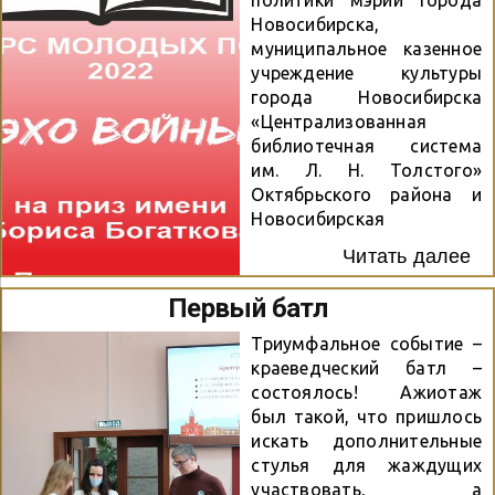
политики мэрии города
Новосибирска,
муниципальное казенное
учреждение культуры
города Новосибирска
«Централизованная
библиотечная система
им. Л. Н. Толстого»
Октябрьского района и
Новосибирская
региональная
Читать далее
общественная
организация сохранения
Первый батл
историко-культурного
наследия «Библиотечное
Триумфальное событие –
сообщество «Наследники
краеведческий батл –
Будагова» проводят
состоялось! Ажиотаж
поэтический конкурс на
был такой, что пришлось
приз имени Бориса
искать дополнительные
Богаткова. Участниками
стулья для жаждущих
Конкурса могут стать
участвовать, а