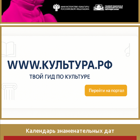
прошли все участники
батла. Два ведущих
своим остроумием
держали нас в тонусе и не
позволили мероприятию
превратиться в учебный
официоз. И что же мы
увидели? Если первый...
Календарь знаменательных дат