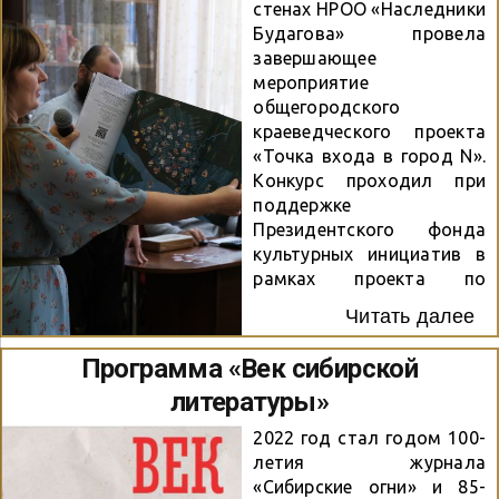
стенах НРОО «Наследники
состоялся в формате
Будагова» провела
онлайн-голосования,
завершающее
участники выступали
мероприятие
членами жюри и
общегородского
оценивали работы друг
краеведческого проекта
друга. По итогам
«Точка входа в город N».
голосования в финал
Конкурс проходил при
вышли три участника:
поддержке
Максим Сафиулин (Усть-
Президентского фонда
Илимск), Виктория
культурных инициатив в
Ситенко (Рубцовск) и
рамках проекта по
Евгений Харитонов
созданию карты-
(Белгород). На втором
Читать далее
путеводителя «Живая
этапе молодые поэты
история: Ново-
Программа «Век сибирской
встретились лицом к
Николаевск». В течение
лицу в формате онлайн-
литературы»
2021-2022 гг. были
конференции, где прочли
проведены мероприятия
свои...
2022 год стал годом 100-
среди молодежи города,
летия журнала
охватывающие историю
«Сибирские огни» и 85-