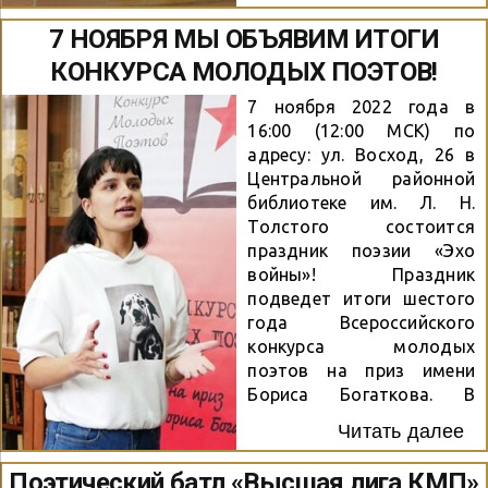
КМП. Приветственным
под Орлом…». 3 место:
7 НОЯБРЯ МЫ ОБЪЯВИМ ИТОГИ
словом участников и
Бобровская Ирина
победителей встретила
КОНКУРСА МОЛОДЫХ ПОЭТОВ!
(Минск) за стихотворение
куратор конкурса Анна
«Бусики». Номинация
Владимировна
7 ноября 2022 года в
«Возьмемся за руки,
Девяткова. Она
16:00 (12:00 МСК) по
друзья!» 1 место:
отметила, что за главный
адресу: ул. Восход, 26 в
Пименов Анатолий (Наро-
приз в этом году решили
Центральной районной
Фоминск) за
побороться более 400
библиотеке им. Л. Н.
стихотворение «Храни,
человек из...
Толстого состоится
Господь, мою Россию». 2
праздник поэзии «Эхо
место: Подкорытова
войны»! Праздник
Анна (Санкт-Петербург) за
подведет итоги шестого
стихотворение «Я про
года Всероссийского
войну узнала из тик-
конкурса молодых
тока». 3 место: Селезнева
поэтов на приз имени
Татьяна (Сергиев Посад)
Бориса Богаткова. В
за стихотворение «И
конкурсе приняли участие
холод остаётся на
Читать далее
молодые люди из
щеках». Номинация
Новосибирска и
Поэтический батл «Высшая лига КМП»
«Любовью к Родине...