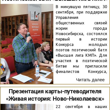
Новосибирской области,
других регионов России,
В минувшую пятницу, 30
ближнего зарубежья. Для
сентября, при поддержке
обеспечения
Управления
материальной базы
общественных связей
конкурса был выигран
мэрии города
конкурс социально
Новосибирска, состоялся
значимых проектов для
первый в истории
предоставления грантов
Конкурса молодых
в форме субсидий в сфере
поэтов поэтический батл
поддержки
«Высшая лига КМП». Для
общественных инициатив
участия в поэтической
управления
битве мы пригласили
общественных связей
финалистов Конкурса,
мэрии города
которые на протяжении
Читать далее
Новосибирска. В 2022 г.
пяти лет активно
более 400 поэтов из 64
участвовали в наших
Презентация карты-путеводителя
регионов России и 7
проектах, присылали свои
«Живая история: Ново-Николаевск»
зарубежных стран стали
стихотворения и
нашими...
видеоролики. На первом
22 сентября в наших
этапе батла, который