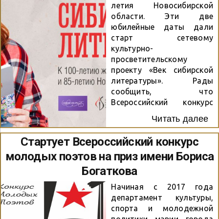
Новосибирска первых
летия Новосибирской
двух десятилетий. Проект
области. Эти две
стартовал в октябре с
юбилейные даты дали
краеведческого форума,
старт сетевому
где молодые люди –
культурно-
студенты и школьники
просветительскому
старших классов –
проекту «Век сибирской
погружались в эпоху
литературы». Рады
конца XIX века на примере
сообщить, что
развития города Ново-
Всероссийский конкурс
Николаевска, а тогда ещё
молодых поэтов на приз
небольшого посёлка
Читать далее
имени Бориса Богаткова
мостостроителей, в
«Эхо войны» стал одним
Стартует Всероссийский конкурс
первое десятилетие его
из участников этого
существования: в период
молодых поэтов на приз имени Бориса
проекта. Сайт проекта
с 1893 по 1902 гг. Для
Богаткова
экскурса...
Начиная с 2017 года
департамент культуры,
спорта и молодежной