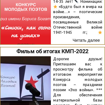
14-35 лет!
Номинации:
«Будто был я вчера на
войне…» – поэтические
произведения,
посвященные Великой
Отечественной войне
1941-1945 гг.;
«Возьмемся за руки,
Читать далее
друзья!» – поэтические
произведения о мире без
Фильм об итогах КМП-2022
войн;
«Любовью к
Родине дыша» –
Дорогие друзья!
гражданская социальная
Приглашаем вас к
лирика.
Подача заявок:
просмотру фильма об
До 31 августа 2023 года
итоговом мероприятии
Стихи присылайте по
Конкурса молодых
адресу: konkurs@cbstolsto
поэтов – празднике
y.ru
Призы: публикация
поэзии «Эхо войны». ***
в поэтическом сборнике,
Для обеспечения
дипломы, стелы,
материальной базы
подарочные