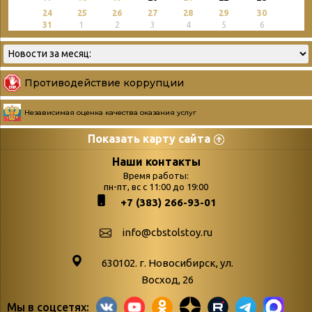
24
25
26
27
28
29
30
31
1
2
3
4
5
6
Противодействие коррупции
Независимая оценка качества оказания услуг
Показать карту сайта
Страницы
Категории
Наши контакты
Время работы:
Главная
пн-пт, вс с 11:00 до 19:00
Бюллетень новых
+7 (383) 266-93-01
podvedenie-itogov-festivalya-
поступлений
paskhalnaya-palitra
Война. Народ.
info@cbstolstoy.ru
Друзья фестиваля и библиотеки
Победа.
630102. г. Новосибирск, ул.
Антикоррупция
«Истории
Восход, 26
Афиша
свидетели
Мы в соцсетях: