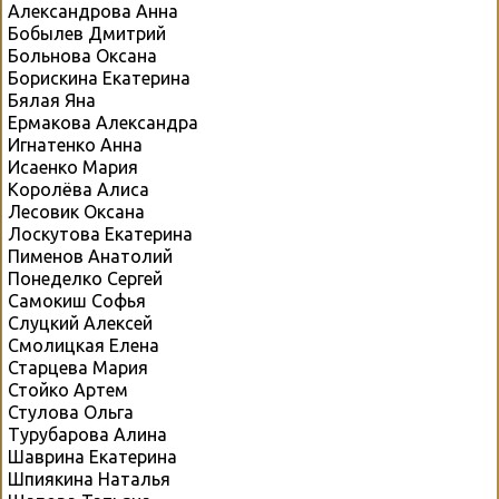
Александрова Анна
Бобылев Дмитрий
Больнова Оксана
Борискина Екатерина
Бялая Яна
Ермакова Александра
Игнатенко Анна
Исаенко Мария
Королёва Алиса
Лесовик Оксана
Лоскутова Екатерина
Пименов Анатолий
Понеделко Сергей
Самокиш Софья
Слуцкий Алексей
Смолицкая Елена
Старцева Мария
Стойко Артем
Стулова Ольга
Турубарова Алина
Шаврина Екатерина
Шпиякина Наталья