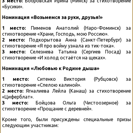
3 место:
Бобровская Ирина (Минск) за стихотворение
«Бусики».
Номинация «Возьмемся за руки, друзья!»
1 место:
Пименов Анатолий (Наро-Фоминск) за
стихотворение «Храни, Господь, мою Россию».
2 место:
Подкорытова Анна (Санкт-Петербург) за
стихотворение «Я про войну узнала из тик-тока».
3 место:
Селезнева Татьяна (Сергиев Посад) за
стихотворение «И холод остаётся на щеках».
Номинация «Любовью к Родине дыша»
1 место:
Ситенко Виктория (Рубцовск) за
стихотворение «Спелою калиной».
2 место:
Ягналиева Лейла (Канаш) за стихотворение
«Циферблат».
3 место:
Бойцова Ольга (Чистоозерное) за
стихотворение «Прощание с деревней».
Кроме того, были присуждены специальные призы
следующим участникам: