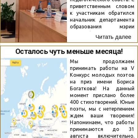
в начале видео название
приветственным словом
и автора стихотворения,
к участникам обратился
имя и фамилию чтеца. 2.
начальник департамента
Отправить заявку на
образования мэрии
участие в Марафоне на
Новосибирска Рамиль
почту
Читать далее
Ахметгареев. О
konkurs@cbstolstoy.ru с
программе поддержки
Осталось чуть меньше месяца!
пометкой «марафон» в
детского и юношеского
период с 6 по 25
чтения говорила Мария
Мы продолжаем
сентября...
Веденяпина, директор
принимать работы на V
Российской
Конкурс молодых поэтов
государственной детской
на приз имени Бориса
библиотеки (г. Москва).
Богаткова! На данный
Об основных
момент прислано более
читательских стратегиях
400 стихотворений. Юные
и школьном обучении
поэты, мы с нетерпением
литературе рассказал
ждем ваши творения!
Юрий Шатин, профессор
Напоминаем, что работы
НГПУ, доктор
принимаются до 31
филологических наук. С
августа включительно.