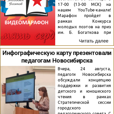
красочной и яркой
17-00 (13-00 МСК) на
компьютерной игры с
нашем YouTube-канале!
удобным интерфейсом и
Марафон пройдет в
увлекательным
рамках Конкурса
историческим
молодых поэтов на приз
повествованием,
им. Б. Богаткова при
дополненным
поддержке управления
фотографиями тех лет,
Читать далее
общественных связей
архивными документами
мэрии города
Инфографическую карту презентовали
и рисунками. Авторский
Новосибирска. Для
стиль с элементами
педагогам Новосибирска
участия необходимо: 1.
сибирской идентичности,
Записать видеоролик со
красочные
Вчера, 24 августа,
стихами (песней) о войне,
привлекательные иконки
педагоги Новосибирска
любви к Родине и
вызвали в ребятах
обсуждали концепцию
родному краю.
неподдельный живой
поддержки и развития
Рекомендованные
интерес к содержанию
детского и юношеского
параметры видео:
событий и фактов,
чтения в рамках
горизонтальное, HD
памятных дат и истории...
Стратегической сессии
(1080pх720p), mp4, четкий
городского
звук. Желательно указать
педагогического совета. С