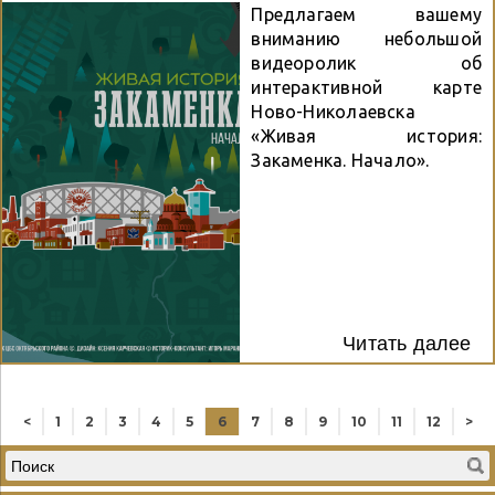
Предлагаем вашему
вниманию небольшой
видеоролик об
интерактивной карте
Ново-Николаевска
«Живая история:
Закаменка. Начало».
Читать далее
<
1
2
3
4
5
6
7
8
9
10
11
12
>