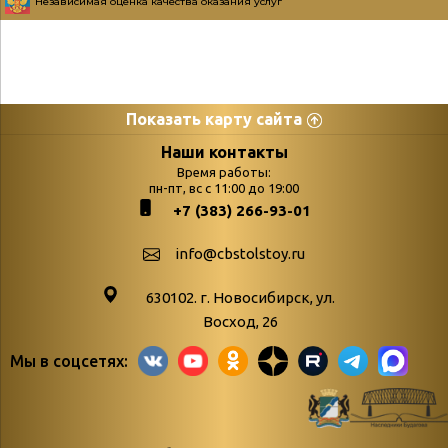
Независимая оценка качества оказания услуг
Показать карту сайта
Страницы
Категории
Наши контакты
Время работы:
Главная
пн-пт, вс с 11:00 до 19:00
Бюллетень новых
+7 (383) 266-93-01
podvedenie-itogov-festivalya-
поступлений
paskhalnaya-palitra
Война. Народ.
info@cbstolstoy.ru
Друзья фестиваля и библиотеки
Победа.
630102. г. Новосибирск, ул.
Антикоррупция
«Истории
Восход, 26
Афиша
свидетели
Мы в соцсетях:
Библионочь – как ярмарка точь-в-
живые»
точь!
«Мне всё
Библиотекарям
снятся