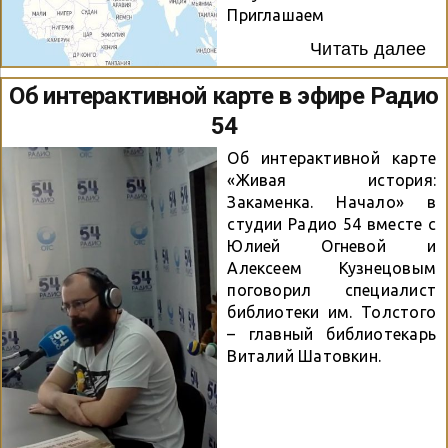
докладом
Приглашаем
«Интерактивная
ознакомиться с
Читать далее
инфографическая карта
интереснейшим разделом
«Живая история:
нашего сайта – Картой
Об интерактивной карте в эфире Радио
Закаменка. Начало»
участников и
54
выступила ведущий
победителей Конкурса. С
специалист по маркетингу
каждым годом география
Об интерактивной карте
нашей ЦБС Елена
Конкурса расширяется
«Живая история:
Иноземцева. Она
все больше и больше.
Закаменка. Начало» в
рассказала о том, как
Убедитесь сами!
студии Радио 54 вместе с
создавалась карта: от
Юлией Огневой и
идеи до реализации, о
Алексеем Кузнецовым
том, в чем...
поговорил специалист
библиотеки им. Толстого
– главный библиотекарь
Виталий Шатовкин.