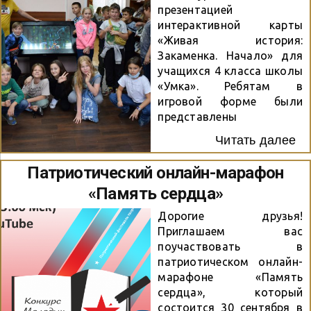
презентацией
интерактивной карты
«Живая история:
Закаменка. Начало» для
учащихся 4 класса школы
«Умка». Ребятам в
игровой форме были
представлены
уникальные возможности
Читать далее
обучающей
интерактивной карты,
Патриотический онлайн-марафон
рассказывающей о
«Память сердца»
возникновении на берегу
Оби напротив села
Дорогие друзья!
Кривощеково, Ново-
Приглашаем вас
Николаевска. Первое
поучаствовать в
десятилетие будущей
патриотическом онлайн-
столицы Сибири
марафоне «Память
предстало перед
сердца», который
школьниками в виде
состоится 30 сентября в