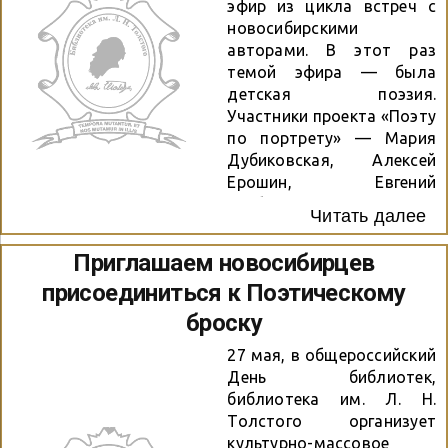
эфир из цикла встреч с
новосибирскими
авторами. В этот раз
темой эфира — была
детская поэзия.
Участники проекта «Поэту
по портрету» — Мария
Дубиковская, Алексей
Ерошин, Евгений
Скабардин, автор проекта
Читать далее
— Катерина Скабардина,
а также член клуба
Приглашаем новосибирцев
молодых поэтов Бориса
присоединиться к Поэтическому
Богаткова Елена
Рудакова — наполнили
броску
встречу стихами. А
27 мая, в общероссийский
специалист нашей
День библиотек,
библиотеки — Марина
библиотека им. Л. Н.
Никифорова рассказала
Толстого организует
детали грядущего
культурно-массовое
Поэтического броска.