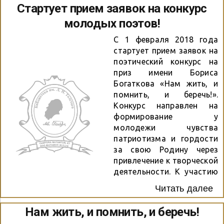
заседании сотрудники
Стартует прием заявок на конкурс
библиотеки рассказали о
молодых поэтов!
конкурсе, показали фильм
с итогами поэтического
С 1 февраля 2018 года
соревнования прошлого
стартует прием заявок на
года, а участник
поэтический конкурс на
конкурса, обладатель
приз имени Бориса
Гран-при 2017 года
Богаткова «Нам жить, и
Константин Радушкин
помнить, и беречь!».
прочитал свои
Конкурс направлен на
поэтические
формирование у
произведения.
молодежи чувства
патриотизма и гордости
за свою Родину через
привлечение к творческой
деятельности. К участию
в Конкурсе приглашаются
Читать далее
молодые люди в
возрасте от 14 до 35 лет.
Нам жить, и помнить, и беречь!
Работы можно