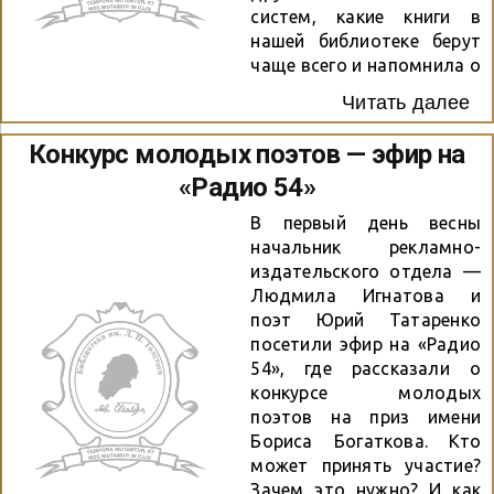
Агаты Классен,
систем, какие книги в
Константина Радушкина,
нашей библиотеке берут
Максима Сафиулина,
чаще всего и напомнила о
Татьяны Колмогоровой,
конкурсе молодых
Читать далее
Олеси Шмакович, Галины
поэтов на приз имени
Шамаевой, Елены
Бориса Богаткова, заявки
Конкурс молодых поэтов — эфир на
Шумиловой и Ольги
на который мы
«Радио 54»
Фокиной. Своими
принимаем на почту
поэтическими
konkurs@cbstolstoy.ru.
В первый день весны
произведениями гостей
начальник рекламно-
порадуют также
издательского отдела —
участники проекта...
Людмила Игнатова и
поэт Юрий Татаренко
посетили эфир на «Радио
54», где рассказали о
конкурсе молодых
поэтов на приз имени
Бориса Богаткова. Кто
может принять участие?
Зачем это нужно? И как