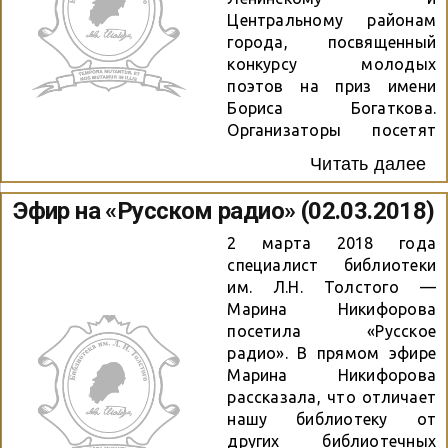
Рослова Оксана и
Центральному районам
Василевич Екатерина
города, посвященный
прочитали свои
конкурсу молодых
поэтические
поэтов на приз имени
произведения и
Бориса Богаткова.
поговорили о тонкостях
Организаторы посетят
написания стихов.
памятник Борису
Читать далее
Богаткову (12:00),
Монумент Славы (14:00) и
Эфир на «Русском радио» (02.03.2018)
Центральный парк (15:00).
На каждой локации
2 марта 2018 года
зрителей будет ждать
специалист библиотеки
масштабная культурная
им. Л.Н. Толстого —
программа: для всех
Марина Никифорова
пришедших будет звучать
посетила «Русское
духовой оркестр НВИ им.
радио». В прямом эфире
генерала Яковлева, а
Марина Никифорова
также стихи в исполнении
рассказала, что отличает
поэтов – участников
нашу библиотеку от
конкурса прошлого года:
других библиотечных