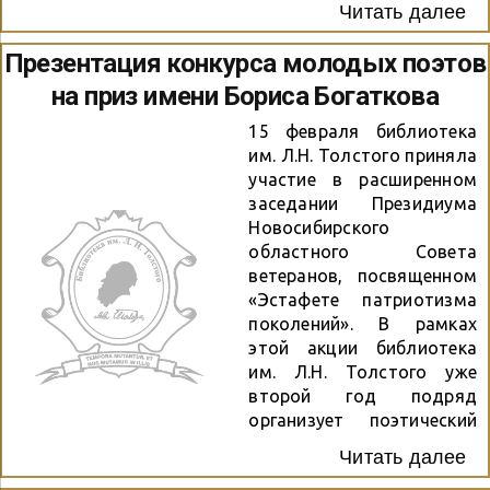
Читать далее
Евгений Стукалов
рассказали о том, как
Презентация конкурса молодых поэтов
проходил конкурс в
на приз имени Бориса Богаткова
прошлом году и кто
может принять участие в
15 февраля библиотека
этом. Поэт, курсант
им. Л.Н. Толстого приняла
Новосибирского военного
участие в расширенном
института войск
заседании Президиума
национальной гвардии
Новосибирского
РФ — Константин
областного Совета
Радушкин и поэт, член
ветеранов, посвященном
клуба молодых поэтов
«Эстафете патриотизма
имени Бориса Богаткова
поколений». В рамках
— Оксана Рослова
этой акции библиотека
поделились эмоциями от
им. Л.Н. Толстого уже
участия в конкурсе и
второй год подряд
прочитали свои стихи.
организует поэтический
Яркое и стихотворное
конкурс на приз имени
интервью слушайте здесь
Читать далее
Бориса Богаткова. На
в записи.