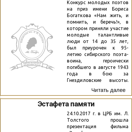
представить в одной или
Конкурс молодых поэтов
нескольких номинациях. В
на приз имени Бориса
2018 году работы
Богаткова «Нам жить, и
представляются по
помнить, и беречь!», в
следующим номинациям:
котором приняли участие
— «Я только слышал о
молодые талантливые
войне» – поэтические
люди от 14 до 35 лет,
произведения,
был приурочен к 95-
посвященные Великой
летию сибирского поэта-
Отечественной войне
воина, героически
1941-1945 гг.; — «Судьба и
погибшего в августе 1943
Родина едины!» –
года в бою за
гражданская социальная
Гнездиловские высоты.
лирика, в том числе стихи
Организаторами конкурса
Читать далее
к 100-летию...
выступили департамент
культуры, спорта и
Эстафета памяти
молодежной политики
мэрии города
24.10.2017 г. в ЦРБ им. Л.
Новосибирска,
Толстого прошла
муниципальное казенное
презентация фильма