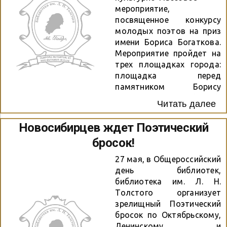
мероприятие,
Детали беседы ниже.
посвященное конкурсу
молодых поэтов на приз
имени Бориса Богаткова.
Мероприятие пройдет на
трех площадках города:
площадка перед
памятником Борису
Богаткову (12:00),
Читать далее
Монумент Славы (13:00) и
Центральный парк (15:00).
Новосибирцев ждет Поэтический
Подробности
бросок!
Поэтического броска
рассказала специалист
27 мая, в Общероссийский
библиотеки им. Л. Н.
день библиотек,
Толстого — Никифорова
библиотека им. Л. Н.
Марина в программе
Толстого организует
«Оранжевое утро», а
зрелищный Поэтический
участники конкурса
бросок по Октябрьскому,
молодых поэтов —
Ленинскому и