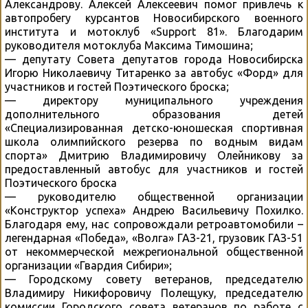
Александрову. Алексей Алексеевич помог привлечь к
автопробегу курсантов Новосибирского военного
института и мотоклуб «Support 81». Благодарим
руководителя мотоклуба Максима Тимошина;
— депутату Совета депутатов города Новосибирска
Игорю Николаевичу Титаренко за автобус «Форд» для
участников и гостей Поэтического броска;
— директору муниципального учреждения
дополнительного образования детей
«Специализированная детско-юношеская спортивная
школа олимпийского резерва по водным видам
спорта» Дмитрию Владимировичу Олейникову за
предоставленный автобус для участников и гостей
Поэтического броска
— руководителю общественной организации
«Конструктор успеха» Андрею Васильевичу Похилко.
Благодаря ему, нас сопровождали ретроавтомобили –
легендарная «Победа», «Волга» ГАЗ-21, грузовик ГАЗ-51
от некоммерческой межрегиональной общественной
организации «Гвардия Сибири»;
— Городскому совету ветеранов, председателю
Владимиру Никифоровичу Полещуку, председателю
комиссии Городского совета ветеранов по работе с