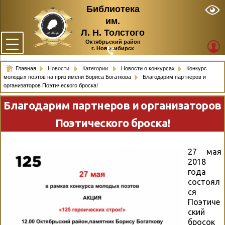
Библиотека
им.
Л. Н. Толстого
Октябрьский район
г. Новосибирск
Главная
Новости
Категории
Новости о конкурсах
Конкурс
молодых поэтов на приз имени Бориса Богаткова
Благодарим партнеров и
организаторов Поэтического броска!
Благодарим партнеров и организаторов
Поэтического броска!
27 мая
2018
года
состоял
ся
Поэтиче
ский
бросок