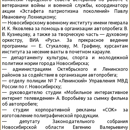
ветеранами войны и военной службы, координатору
акции «Эстафета патриотизма поколений» Павлу
Ивановичу Лохницкому;
— Новосибирскому военному институту имени генерала
И. К. Яковлева за помощь в организации автопробега: В.
В. Кузнецову, а также за творческую часть — духовому
оркестру, ВИА «Русь». За прекрасное ведение
программы — Е. Стукалову, М. Графину, курсантам
института за несение вахты в почетном карауле.
— департаменту культуры, спорта и молодежной
политики мэрии города Новосибирска;
— администрациям Октябрьского и Ленинского
районов за содействие в организации автопробега;
— отделу полиции №7 «Ленинский» Управления МВД
России по г. Новосибирску;
— руководителю студии «Мобильное интерактивное
интернет телевидение» А. Воробьёву за съемку фильма
об автопробеге;
— студии корпоративной рекламы «СОК» за
изготовление полиграфической продукции.
— депутату Законодательного собрания
Новосибирской области Евгению Валерьевичу