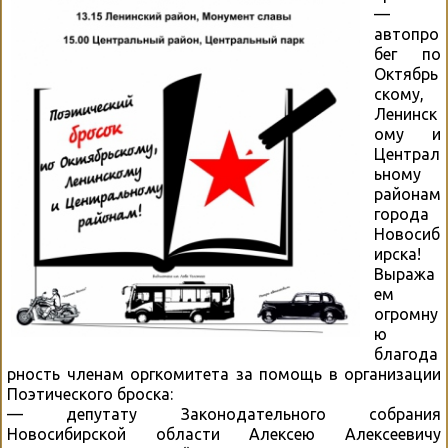
—
автопро
бег по
Октябрь
скому,
Ленинск
ому и
Централ
ьному
районам
города
Новосиб
ирска!
Выража
ем
огромну
ю
благода
рность членам оргкомитета за помощь в организации
Поэтического броска:
— депутату Законодательного собрания
Новосибирской области Алексею Алексеевичу