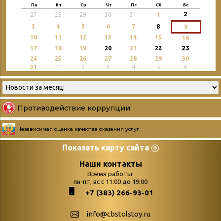
Пн
Вт
Ср
Чт
Пт
Сб
Вс
2
27
28
29
30
31
1
3
4
5
6
7
8
9
10
11
12
13
14
15
16
23
17
18
19
20
21
22
24
25
26
27
28
29
30
31
1
2
3
4
5
6
Противодействие коррупции
Независимая оценка качества оказания услуг
Показать карту сайта
Страницы
Категории
Наши контакты
Время работы:
Главная
пн-пт, вс с 11:00 до 19:00
Бюллетень новых
+7 (383) 266-93-01
podvedenie-itogov-festivalya-
поступлений
paskhalnaya-palitra
Война. Народ.
info@cbstolstoy.ru