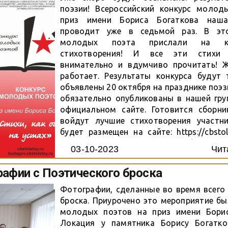
поэзии! Всероссийский конкурс молод
приз имени Бориса Богаткова наша
проводит уже в седьмой раз. В эт
молодых поэта прислали на к
стихотворения! И все эти стихи
внимательно и вдумчиво прочитать! 
работает. Результаты конкурса будут 
объявлены 20 октября на празднике поэзи
обязательно опубликованы в нашей гру
официальном сайте. Готовится сборни
войдут лучшие стихотворения участни
будет размещен на сайте: https://cbstol
Богатков – известный новосибирский 
03-10-2023
Чит
конкурс традиционно привлёк вниман
земляков храброго поэта-воина....
афии с Поэтического броска
Фотографии, сделанные во время всего
броска. Приурочено это мероприятие бы
молодых поэтов на приз имени Борис
Локация у памятника Борису Богатко