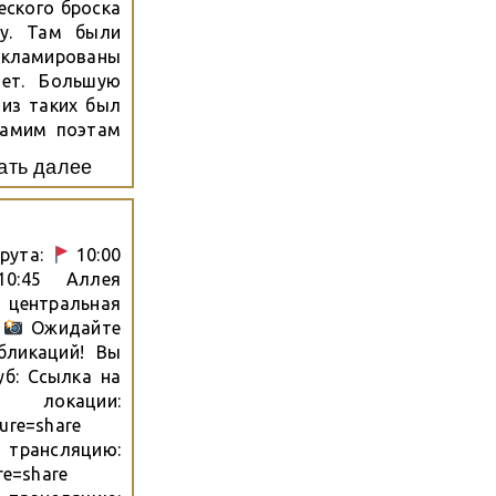
еского броска
ву. Там были
кламированы
лет. Большую
 из таких был
самим поэтам
вложены в их
ать далее
л свою...
шрута:
10:00
:45 Аллея
центральная
)
Ожидайте
бликаций! Вы
б: Ссылка на
окации:
ture=share
сляцию:
re=share