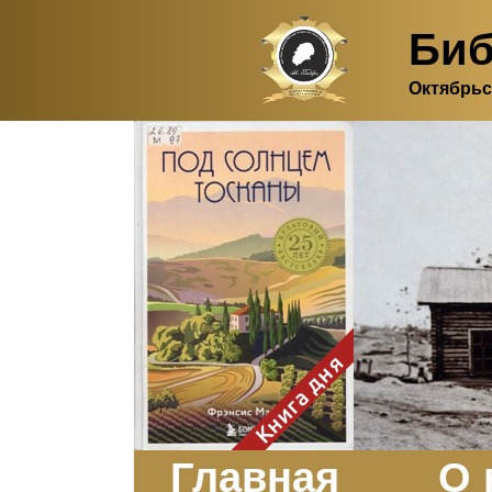
Биб
Октябрьс
Здесь, в своем
итальянском доме, я вновь
испытала первичную
радость единения с
природой. Дом открыт
для бабочек, стрекоз, пчёл
или всех, кто пожелает
влететь в одно окно и
вылететь из другого. Едим
мы почти всегда во
дворе. Во мне настолько
возродился здравый
смысл моей матери -
умение наслаждаться
настоящим и не спешить, -
Книга дня
что даже нашлось время
отполировать до блеска
оконное стекло.
Заказать
Главная
О 