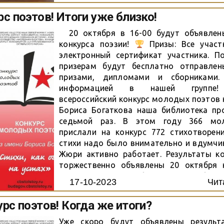
с поэтов! Итоги уже близко!
20 октября в 16-00 будут объявлен
конкурса поэзии!
Призы: Все участ
электронный сертификат участника. П
призерам будут бесплатно отправле
призами, дипломами и сборниками.
информацией в нашей группе!
всероссийский конкурс молодых поэтов 
Бориса Богаткова наша библиотека пр
седьмой раз. В этом году 366 мо
прислали на конкурс 772 стихотворени
стихи надо было внимательно и вдумчи
Жюри активно работает. Результаты ко
торжественно объявлены 20 октября 
поэзии, после чего обязательно опублик
17-10-2023
Чит
группе в ВК и на официальном сайте. Готов
рс поэтов! Когда же итоги?
Уже скоро будут объявлены результ