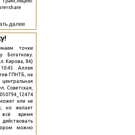
сляцию:
ure=share
ать далее
у!
инаем точки
 Богаткову.
. Кирова, 86)
0:45 Аллея
тив ГПНТБ, на
центральная
л. Советская,
1050794_12474
 может или не
и, но желает
 всё время
ействовать
тором можно
ми по мере