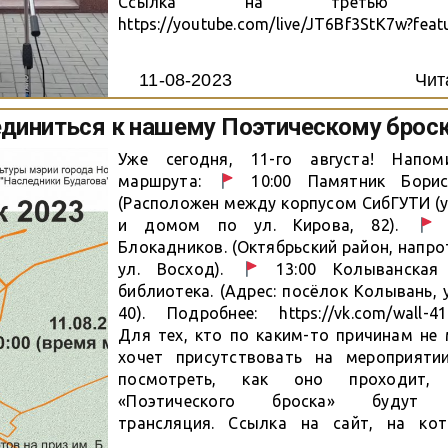
Ссылка на третью тран
https://youtube.com/live/JT6Bf3StK7w?feat
11-08-2023
Чит
диниться к нашему Поэтическому броск
Уже сегодня, 11-го августа! Напом
маршрута:
10:00 Памятник Борису
(Расположен между корпусом СибГУТИ (ул
и домом по ул. Кирова, 82).
1
Блокадников. (Октябрьский район, напро
ул. Восход).
13:00 Колыванская 
библиотека. (Адрес: посёлок Колывань, у
40). Подробнее: https://vk.com/wall-4
Для тех, кто по каким-то причинам не
хочет присутствовать на мероприяти
посмотреть, как оно проходит,
«Поэтического броска» будут д
трансляция. Ссылка на сайт, на ко
переключаться между локация