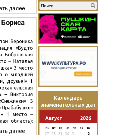
ать далее
 Бориса
при Вероника
нация: «Будто
а Бобровская
сто – Наталья
ишка» 3 место
да о младшей
и, друзья!» 1
Архангельская
о – Виктория
Календарь
«Снежинки» 3
знаменательных дат
«Прабабушке»
» 1 место –
Август
2026
кая область):
ия Потийко
Пн
Вт
Ср
Чт
Пт
Сб
Вс
ать далее
2
27
28
29
30
31
1