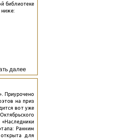
ой библиотеке
 ниже:
ать далее
». Приурочено
оэтов на приз
дится вот уже
Октябрьского
«Наследники
этапа: Ранним
 открыта для