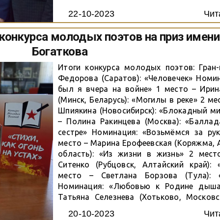
22-10-2023
Чит
 конкурса молодых поэтов на приз имени
Богаткова
Итоги конкурса молодых поэтов: Гран-
Федорова (Саратов): «Человечек» Номи
был я вчера на войне» 1 место – Ирин
(Минск, Беларусь): «Могилы в реке» 2 ме
Шпиякина (Новосибирск): «Блокадный м
– Полина Ракинцева (Москва): «Балла
сестре» Номинация: «Возьмёмся за рук
место – Марина Ерофеевская (Коряжма, 
область): «Из жизни в жизнь» 2 мест
Ситенко (Рубцовск, Алтайский край): 
место – Светлана Борзова (Тула): 
Номинация: «Любовью к Родине дыша
Татьяна Селезнева (Хотьково, Московс
«Молитва Ангела» 2 место – Лил
20-10-2023
Чит
(Макеевка, ДНР): «Русь»...