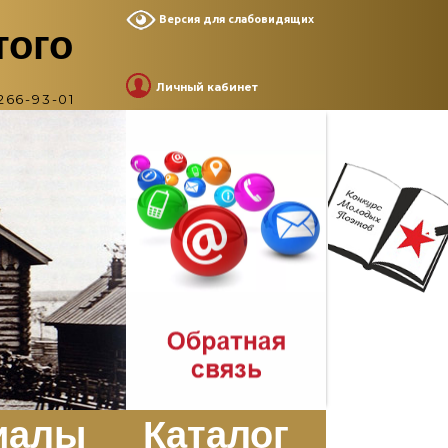
Версия для слабовидящих
того
Личный кабинет
266-93-01
иалы
Каталог