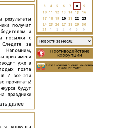
3
4
5
6
7
8
9
10
11
12
13
14
16
15
23
ы результаты
17
18
19
20
21
22
24
25
26
27
28
29
30
ники получат
31
1
2
3
4
5
6
обедителям и
ны посылки с
 Следите за
 Напомним,
Противодействие
коррупции
на приз имени
оводит уже в
Независимая оценка качества
оказания услуг
лодых поэта
я! И все эти
во прочитать!
нкурса будут
на празднике
ованы в нашей
ать далее
ится...
аты конкурса