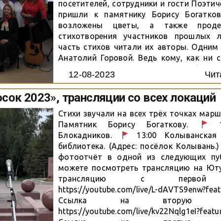
посетителей, сотрудники и гости Поэтич
пришли к памятнику Борису Богатко
возложены цветы, а также проде
стихотворения участников прошлых 
часть стихов читали их авторы. Одним
Анатолий Горовой. Ведь кому, как ни 
понимать, какие именно эмоции были 
12-08-2023
Чит
произведения? Николай Пушкарёв исполни
сок 2023», трансляции со всех локаций
Стихи звучали на всех трёх точках мар
Памятник Борису Богаткову.
10
Блокадников.
13:00 Колыванская 
библиотека. (Адрес: посёлок Колывань.
фотоотчёт в одной из следующих пу
можете посмотреть трансляцию на Юту
трансляцию с первой л
https://youtube.com/live/L-dAVTS9enw?fea
Ссылка на вторую тран
https://youtube.com/live/kv22Nqlg1eI?featu