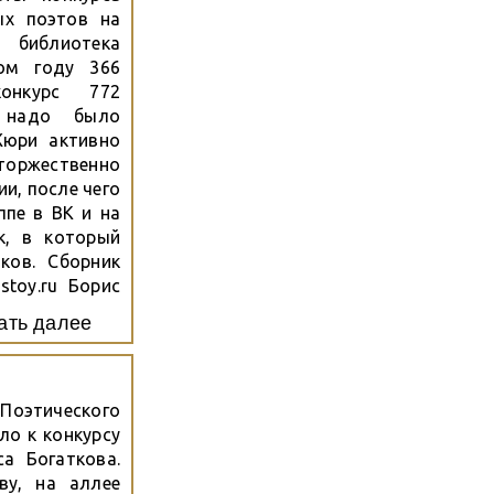
ых поэтов на
 библиотека
ом году 366
онкурс 772
 надо было
Жюри активно
торжественно
и, после чего
ппе в ВК и на
к, в который
ков. Сборник
stoy.ru Борис
поэт, но наш
ать далее
ие не только
 Поэтического
ло к конкурсу
а Богаткова.
ву, на аллее