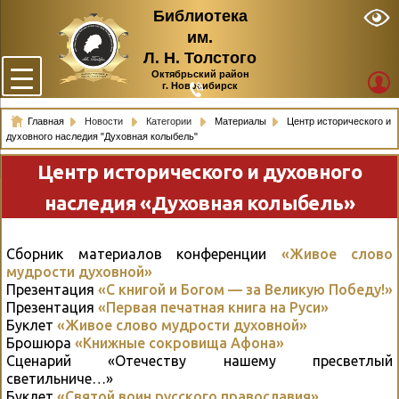
Библиотека
им.
Л. Н. Толстого
Октябрьский район
г. Новосибирск
Главная
Новости
Категории
Материалы
Центр исторического и
духовного наследия "Духовная колыбель"
Центр исторического и духовного
наследия «Духовная колыбель»
Сборник материалов конференции
«Живое слово
мудрости духовной»
Презентация
«С книгой и Богом — за Великую Победу!»
Презентация
«Первая печатная книга на Руси»
Буклет
«Живое слово мудрости духовной»
Брошюра
«Книжные сокровища Афона»
Сценарий «Отечеству нашему пресветлый
светильниче…»
Буклет
«Святой воин русского православия»