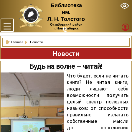
Библиотека
им.
Л. Н. Толстого
Октябрьский район
г. Новосибирск
Главная
Новости
Новости
Будь на волне – читай!
Что будет, если не читать
книги? Не читая книги,
люди лишают себя
возможности получить
целый спектр полезных
навыков: от способности
правильно излагать
собственные мысли
до пополнения