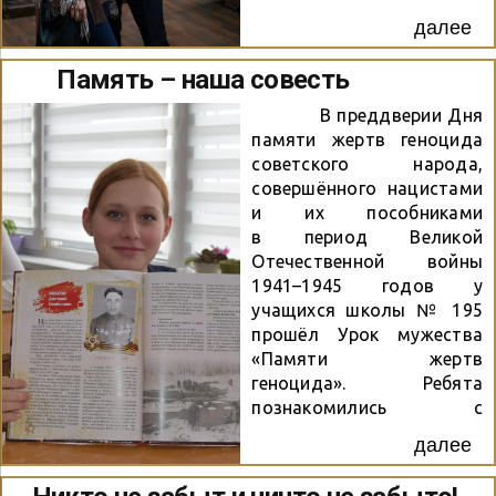
влюбились в Якутию и
Тотального диктанта
далее
чуть не остались там
этого года стал писатель-
навсегда».
прозаик, публицист и
Память – наша совесть
Представляете, 268 дней
исследователь русской
в самой холодной точке
литературы XX века,
В преддверии Дня
планеты –...
лауреат премии «Большая
памяти жертв геноцида
книга» и заслуженный
советского народа,
деятель искусств
совершённого нацистами
Российской Федерации
и их пособниками
Алексей Варламов. К
в период Великой
акции он подготовил
Отечественной войны
текст о детстве поэта
1941–1945 годов у
Александра Сергеевича
учащихся школы № 195
Пушкина и его
прошёл Урок мужества
взаимоотношениях с
«Памяти жертв
родителями. В нашей
геноцида». Ребята
часовой зоне мы
познакомились с
написали вторую часть
понятием «геноцид»,
далее
под названием «Третий
узнали некоторые факты
сын». Настроение
о трагедии мирного