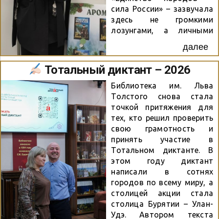
сила России» – зазвучала
Библиотекарь Центра
здесь не громкими
семейного чтения «На
лозунгами, а личными
Плющихе» рассказала о
историями, концертными
пользе чтения,
далее
номерами и мастер-
познакомила детей с
классами. По
энциклопедиями, яркими
Тотальный диктант – 2026
приглашению коллег
детскими книгами из...
сотрудники библиотеки
Библиотека им. Льва
имени Толстого приняли
Толстого снова стала
в ней участие книгами,
точкой притяжения для
статуэтками, запахами и
тех, кто решил проверить
улыбками. Наш стенд
свою грамотность и
буквально притягивал
принять участие в
гостей как магнитом. Чего
Тотальном диктанте. В
там только не было!
этом году диктант
Статуэтка серьёзной
написали в сотнях
девочки-якутки
городов по всему миру, а
моментально знакомила
столицей акции стала
всех с книгой-
столица Бурятии – Улан-
откровением «Как мы
Удэ. Автором текста