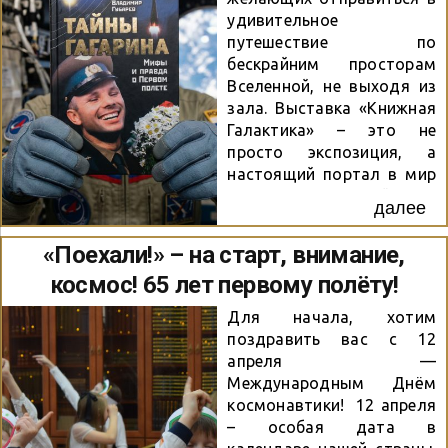
Говорили о том, как
удивительное
непросто создавался
путешествие по
этот роман, о судьбах
бескрайним просторам
героев, об их вечных
Вселенной, не выходя из
поисках смысла жизни –
зала. Выставка «Книжная
того самого
Галактика» – это не
«неспокойствия», которое
просто экспозиция, а
заставляет читателя
настоящий портал в мир
замирать на каждой
звезд, открытий и
далее
странице. Но беседа...
человеческих судеб,
сплетенных с мечтой о
«Поехали!» – на старт, внимание,
космосе. «Космос: Путь к
космос! 65 лет первому полёту!
звездам» – таков девиз
этой выставки,
Для начала, хотим
призванный раскрыть
поздравить вас с 12
перед читателями
апреля —
многогранность освоения
Международным Днём
космоса, начиная от
космонавтики! 12 апреля
первых шагов
– особая дата в
человечества в изучении