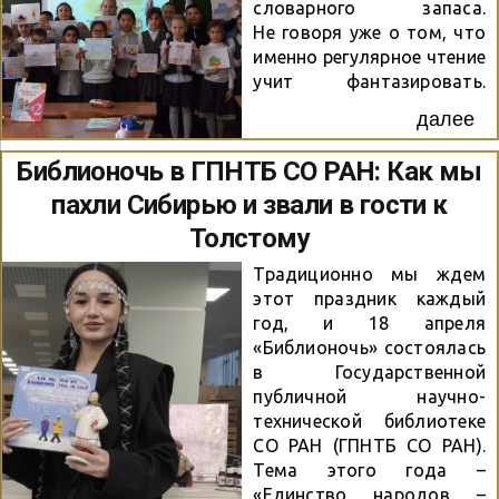
словарного запаса.
Не говоря уже о том, что
именно регулярное чтение
учит фантазировать.
Стоит ли отказываться
далее
от всего этого ради того,
чтобы поваляться часок-
Библионочь в ГПНТБ СО РАН: Как мы
другой на диване перед
пахли Сибирью и звали в гости к
телевизором? На эти и
многие другие вопросы
Толстому
ответили учащиеся
Традиционно мы ждем
школы № 199 на
этот праздник каждый
библиотечном уроке
год, и 18 апреля
«Чтение – вот лучшее
«Библионочь» состоялась
учение». В ходе урока
в Государственной
ребята разгадывали
публичной научно-
ребусы, отвечали на
технической библиотеке
вопросы викторины,
СО РАН (ГПНТБ СО РАН).
декламировали стих.,
Тема этого года –
вспоминали пословицы о
«Единство народов –
чтении.