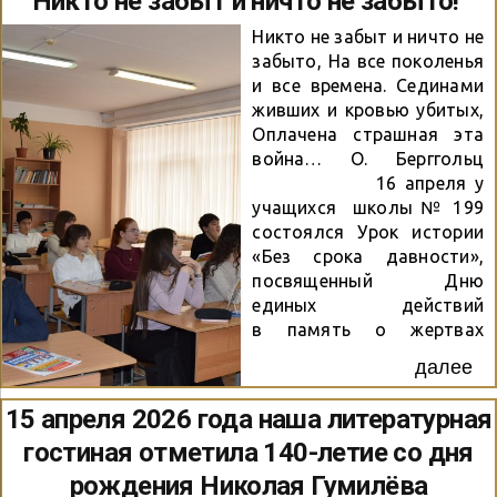
Никто не забыт и ничто не забыто!
участников было
населения СССР в период
приподнятым. Они...
Великой Отечественной
Никто не забыт и ничто не
войны. С помощью
забыто, На все поколенья
презентации
и все времена. Сединами
библиотекарь рассказала
живших и кровью убитых,
о масштабе и характере
Оплачена страшная эта
преступлений нацистов в
война… О. Берггольц
отношении мирных
16 апреля у
жителей оккупированной
учащихся школы № 199
территории, о лагерях
состоялся Урок истории
смерти. Бухенвальд,
«Без срока давности»,
Дахау, Освенцим и
посвященный Дню
десятки других. Эти
единых действий
названия навсегда
в память о жертвах
останутся символами
геноцида советского
далее
нечеловеческой
народа нацистами и их
жестокости. Жестокие
пособниками в годы
15 апреля 2026 года наша литературная
пытки, голод,
Великой Отечественной
гостиная отметила 140-летие со дня
принудительные работы
войны.
до полного изнеможения,
Федеральным законом
рождения Николая Гумилёва