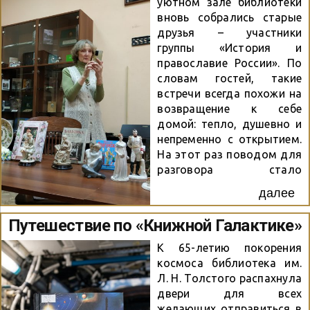
уютном зале библиотеки
как о страстном
вновь собрались старые
путешественнике и
друзья – участники
исследователе Африки. В
группы «История и
рамках встречи студенты
православие России». По
познакомились с
словам гостей, такие
ключевыми этапами
встречи всегда похожи на
биографии поэта,
возвращение к себе
услышали
домой: тепло, душевно и
проникновенное
непременно с открытием.
исполнение его стихов.
На этот раз поводом для
Особое внимание было
разговора стало
уделено сравнению
творчество гения, чье имя
поэтических стилей
далее
не нуждается в
символизма и акмеизма,
представлении, – Льва
Путешествие по «Книжной Галактике»
выявлению их
Николаевича Толстого.
характерных черт и...
Конечно, куда же без
К 65-летию покорения
главного романа
космоса библиотека им.
писателя? Мы
Л. Н. Толстого распахнула
погрузились в обсуждение
двери для всех
эпопеи «Война и мир».
желающих отправиться в