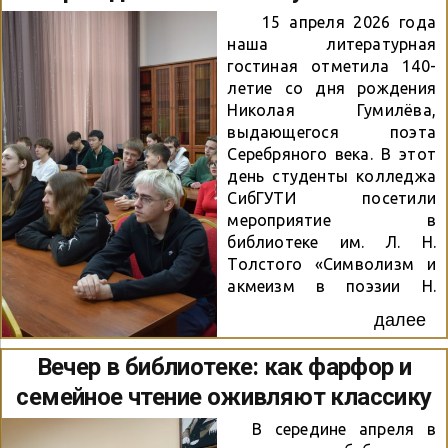
газовые камеры, где за
устанавливается новая
один раз уничтожали
15 апреля 2026 года
памятная дата России –
тысячи ни в...
наша литературная
День памяти жертв
гостиная отметила 140-
геноцида советского
летие со дня рождения
народа, совершённого
Николая Гумилёва,
нацистами и их
выдающегося поэта
пособниками в период
Серебряного века. В этот
Великой Отечественной
день студенты колледжа
войны 1941–1945 годов.
СибГУТИ посетили
Библиотекарь
мероприятие в
Центра семейного чтения
библиотеке им. Л. Н.
«На Плющихе»
Толстого «Символизм и
рассказала о
акмеизм в поэзии Н.
преступлениях нацистов в
Гумилёва», посвященное
годы войны, о
далее
жизни и творчеству этого
гитлеровском плане
многогранного человека.
«Ост»...
Вечер в библиотеке: как фарфор и
Гости узнали о Гумилёве
семейное чтение оживляют классику
не только как о
талантливом поэте и
В середине апреля в
создателе акмеизма, но и