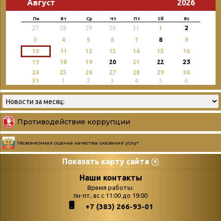
Август
2026
Пн
Вт
Ср
Чт
Пт
Сб
Вс
2
27
28
29
30
31
1
3
4
5
6
7
8
9
10
11
12
13
14
15
16
23
18
19
20
21
22
17
24
25
26
27
28
29
30
31
1
2
3
4
5
6
Противодействие коррупции
Независимая оценка качества оказания услуг
Показать карту сайта
Страницы
Категории
Наши контакты
Время работы:
Главная
пн-пт, вс с 11:00 до 19:00
Бюллетень новых
+7 (383) 266-93-01
podvedenie-itogov-festivalya-
поступлений