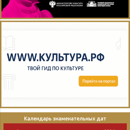
природе / Ответственный
редактор Л. Кондрашова.
– Москва : Эксмо, 2008. –
416 с. Времена года. Стихи
русских поэтов о природе
/...
Календарь знаменательных дат