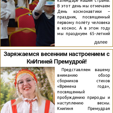
календаре нашей страны.
небесных тел и
В этот день мы отмечаем
заканчивая
День космонавтики –
грандиозными
праздник, посвященный
достижениями
первому полёту человека
современности. Раздел
в космос. А в этом году
«Космос: начало» окунает
мы празднуем 65-летний
в атмосферу первых
юбилей этой великой
побед. Здесь вас ждет
далее
даты, и наша библиотека
подборка книг и
имени Л. Н. Толстого
Заряжаемся весенним настроением с
журналов об истории
превратилась в
первого полета человека
КнИгиней Премудрой!
настоящую космическую
в...
станцию! В честь этого
Представляем вашему
знаменательного
вниманию обзор
события библиотека им.
сборников стихов
Л. Н. Толстого
«Времена года»,
превратилась в
посвященный
настоящую космическую
пробуждению природы и
станцию – у нас прошла
наступлению весны.
увлекательная игра-
Книгиня Премудрая
путешествие «Поехали!».