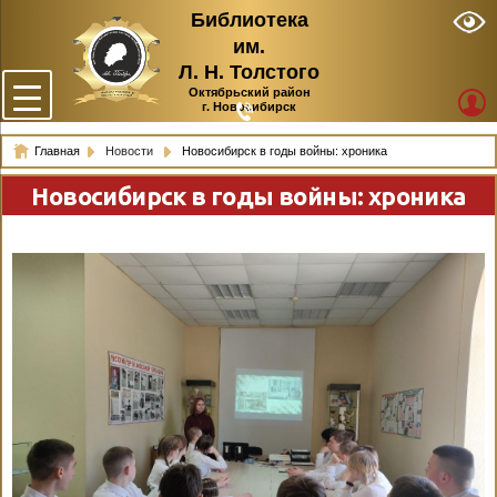
Библиотека
им.
Л. Н. Толстого
Октябрьский район
г. Новосибирск
Главная
Новости
Новосибирск в годы войны: хроника
Новосибирск в годы войны: хроника