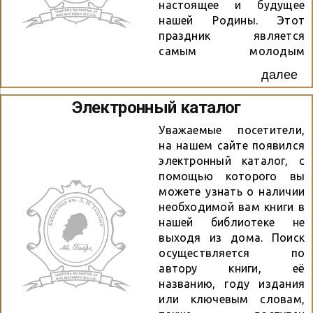
настоящее и будущее
нашей Родины. Этот
праздник является
самым молодым
государственным
далее
праздником в нашей
стране. Накануне
Электронный каталог
праздника библиотека им.
Л. Н. Толстого провела
Уважаемые посетители,
интеллектуальную игру
на нашем сайте появился
среди школьников 5-7-х
электронный каталог, с
классов летнего лагеря
помощью которого вы
школы № 185. Встреча
можете узнать о наличии
началась со звучания
необходимой вам книги в
Гимна Российской
нашей библиотеке не
Федерации и
выходя из дома. Поиск
приветственного слова
осуществляется по
председателя
автору книги, её
Избирательной комиссии
названию, году издания
Октябрьского района
или ключевым словам,
Лычкиной Ж. И. При