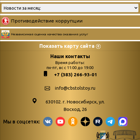
Противодействие коррупции
Независимая оценка качества оказания услуг
Показать карту сайта
Страницы
Категории
Наши контакты
Время работы:
Главная
пн-пт, вс с 11:00 до 19:00
Бюллетень новых
+7 (383) 266-93-01
podvedenie-itogov-festivalya-
поступлений
paskhalnaya-palitra
Война. Народ.
info@cbstolstoy.ru
Друзья фестиваля и библиотеки
Победа.
630102. г. Новосибирск, ул.
Антикоррупция
«Истории
Восход, 26
Афиша
свидетели
Мы в соцсетях:
Библионочь – как ярмарка точь-в-
живые»
точь!
«Мне всё