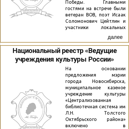
технологического
Победы. Главными
колледжа.
гостями на встрече были
ветеран ВОВ, поэт Исаак
Соломонович Цейтлин и
участники локальных
войн, награждённые
далее
медалями за особые
заслуги в боевых
Национальный реестр «Ведущие
операциях. В начале
учреждения культуры России»
вечера ведущий
библиотекарь Грибова
На основании
Н.В. рассказала
предложения мэрии
участникам вечера,
города Новосибирска,
учащимся 7-8 классов
муниципальное казеное
школы №97, о поэтах-
учреждение культуры
фронтовиках, о том, что
«Централизованная
по строкам их
библиотечная система им
стихотворений можно
Л.Н. Толстого
воссоздать особую
Октябрьского района»
историю ВОВ.
включено в