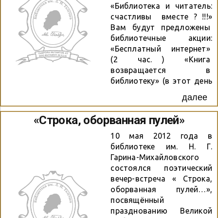
организации «ЖИТО»,
«Библиотека и читатель:
координатор
счастливы вместе ? !!!»
социального проекта
Вам будут предложены
«Служба семьи
библиотечные акции:
Новосибирска», научный
«Бесплатный интернет»
сотрудник
(2 час. ) «Книга
Международной
возвращается в
Славянской Академии
библиотеку» (в этот день
Западно-Сибирского
ни с одного должника,
далее
отделения, член Союза
даже самого злостного,
журналистов России
не будет взиматься
«Строка, оборванная пулей»
Новосибирского
штраф за
отделения Приходкин И.
несвоевременный
10 мая 2012 года в
В, психолог-консультант,
возврат литературы);
библиотеке им. Н. Г.
мастер-сказкотерапевт Т.
Гарина-Михайловского
Бутакова, консультант по
состоялся поэтический
семейным вопросам
вечер-встреча « Строка,
«ЖИТО» и студенты,
оборванная пулей…»,
преподаватели
посвящённый
Новосибирского Химико-
празднованию Великой