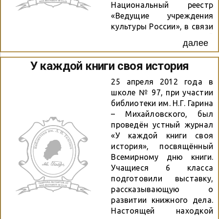
Национальный реестр
«Ведущие учреждения
культуры России», в связи
с чем, управляющей
далее
организацией
Национального реестра
У каждой книги своя история
(ООО «Администрация
реестра», город Москва)
25 апреля 2012 года в
было выдано
школе № 97, при участии
свидетельство за №9068
библиотеки им. Н.Г. Гарина
от 10 мая 2012г.
– Михайловского, был
проведён устный журнал
«У каждой книги своя
история», посвящённый
Всемирному дню книги.
Учащиеся 6 класса
подготовили выставку,
рассказывающую о
развитии книжного дела.
Настоящей находкой