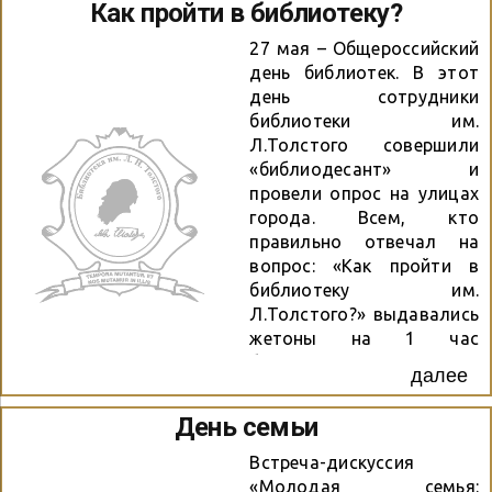
Как пройти в библиотеку?
№ 185. Поздравить детей
пришли представители
27 мая – Общероссийский
администрации
день библиотек. В этот
Октябрьского района, во
день сотрудники
главе с председателем
библиотеки им.
избирательной комиссии
Л.Толстого совершили
Лычкиной Жанной
«библиодесант» и
Ильиничной. Ребятам
провели опрос на улицах
была предложена
города. Всем, кто
познавательно-игровая
правильно отвечал на
программа «Я – ребёнок, я
вопрос: «Как пройти в
– человек!». Она
библиотеку им.
включала в себя и слайд-
Л.Толстого?» выдавались
программу с весёлыми
жетоны на 1 час
детскими картинками,
бесплатного Интернета в
далее
мультфильмами,
стенах библиотеки.
песенками, которые
«Библиодесант» прошёл
День семьи
иллюстрировали эту
весело и задорно,
очень серьёзную тему.
прохожие с
Встреча-дискуссия
Экскурс в историю
удовольствием отвечали
«Молодая семья: