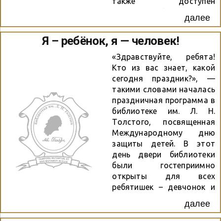
также доступен
помощи слайд-
тематический навигатор
далее
программы сотрудники
по интересующей вас
библиотеки рассказали
области знаний.
Я – ребёнок, я — человек!
ребятам о символах
нашего государства:
«Здравствуйте, ребята!
гербе, флаге и гимне.
Кто из вас знает, какой
История флага
сегодня праздник?», —
российского привела во...
такими словами началась
праздничная программа в
библиотеке им. Л. Н.
Толстого, посвященная
Международному дню
защиты детей. В этот
день двери библиотеки
были гостеприимно
открыты для всех
ребятишек – девчонок и
мальчишек! Гостями
далее
праздника стали ребята
из летнего лагеря школы