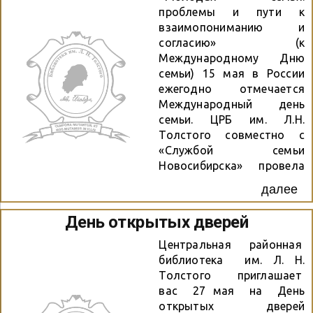
рассказал,...
на заданные им вопросы,
проблемы и пути к
заполняли небольшую
взаимопониманию и
анкету и получали в
согласию» (к
подарок прекрасное
Международному Дню
издание проспекта
семьи) 15 мая в России
библиотеки.
ежегодно отмечается
Международный день
семьи. ЦРБ им. Л.Н.
Толстого совместно с
«Службой семьи
Новосибирска» провела
встречу-дискуссию
далее
«Молодая семья:
проблемы и пути к
День открытых дверей
взаимопониманию и
согласию». В мероприятии
Центральная районная
приняли участие
библиотека им. Л. Н.
Латрыгина Н.А.,
Толстого приглашает
президент Новосибирской
вас 27 мая на День
областной общественной
открытых дверей