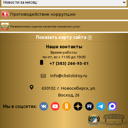
Противодействие коррупции
Независимая оценка качества оказания услуг
Показать карту сайта
Страницы
Категории
Наши контакты
Время работы:
Главная
пн-пт, вс с 11:00 до 19:00
Бюллетень новых
+7 (383) 266-93-01
podvedenie-itogov-festivalya-
поступлений
paskhalnaya-palitra
Война. Народ.
info@cbstolstoy.ru
Друзья фестиваля и библиотеки
Победа.
630102. г. Новосибирск, ул.
Антикоррупция
«Истории
Восход, 26
Афиша
свидетели
Мы в соцсетях:
Библионочь – как ярмарка точь-в-
живые»
точь!
«Мне всё
Библиотекарям
снятся