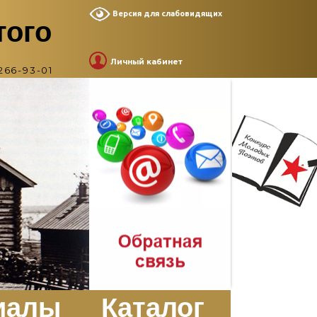
Версия для слабовидящих
того
Личный кабинет
266-93-01
иалы
Каталог