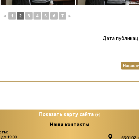
◄
1
2
3
4
5
6
7
►
Дата публикац
Новост
Показать карту сайта
цы
К
Наши контакты
оты:
Бюллетень новых поступле
0 до 19:00
630102. 