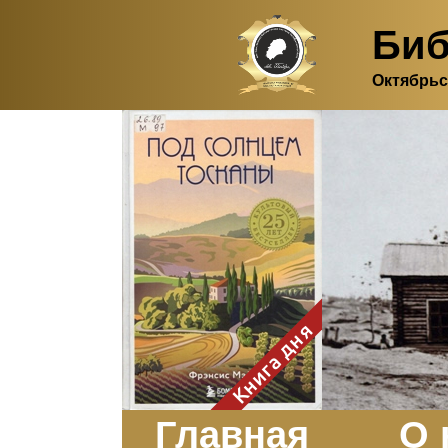
Биб
Октябрьс
Здесь, в своем
итальянском доме, я вновь
испытала первичную
радость единения с
природой. Дом открыт
для бабочек, стрекоз, пчёл
или всех, кто пожелает
влететь в одно окно и
вылететь из другого. Едим
мы почти всегда во
дворе. Во мне настолько
возродился здравый
смысл моей матери -
умение наслаждаться
настоящим и не спешить, -
Книга дня
что даже нашлось время
отполировать до блеска
оконное стекло.
Заказать
Главная
О 