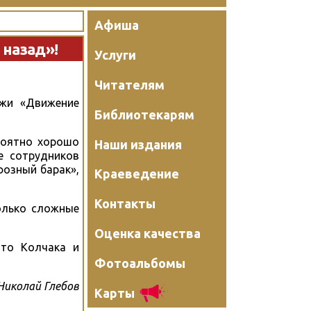
Афиша
 назад»!
Услуги
Читателям
ежи «Движение
Библиотекарям
роятно хорошо
Наши издания
е сотрудников
фозный барак»,
Краеведение
Контакты
олько сложные
Оценка качества
ото Колчака и
Фотоальбомы
Николай Глебов
Карты