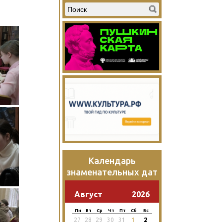
Календарь
знаменательных дат
Август
2026
Пн
Вт
Ср
Чт
Пт
Сб
Вс
2
27
28
29
30
31
1