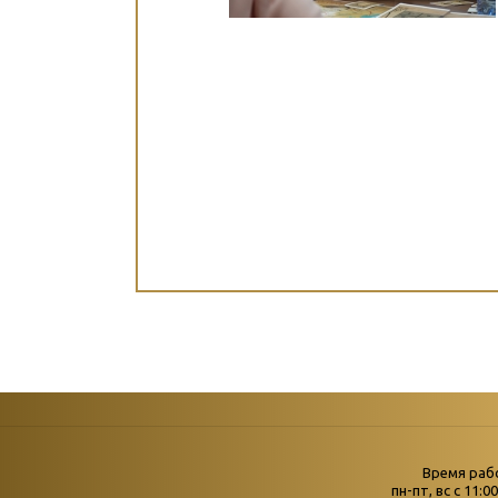
Страни
Время раб
Главная
пн-пт, вс с 11:0