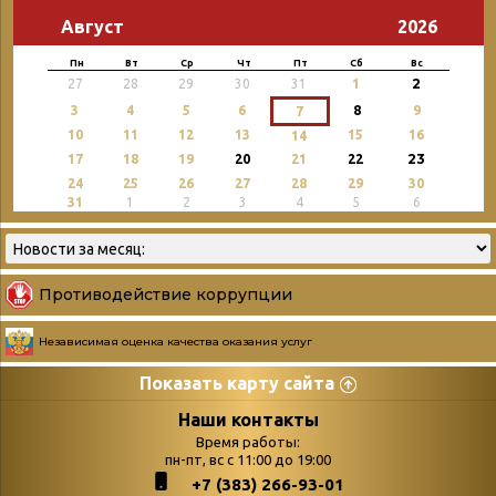
Август
2026
Пн
Вт
Ср
Чт
Пт
Сб
Вс
2
27
28
29
30
31
1
3
4
5
6
8
9
7
10
11
12
13
15
16
14
23
17
18
19
20
21
22
24
25
26
27
28
29
30
31
1
2
3
4
5
6
Противодействие коррупции
Независимая оценка качества оказания услуг
Показать карту сайта
Страницы
Категории
Наши контакты
Время работы:
Главная
пн-пт, вс с 11:00 до 19:00
Бюллетень новых
+7 (383) 266-93-01
podvedenie-itogov-festivalya-
поступлений