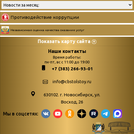
Противодействие коррупции
Независимая оценка качества оказания услуг
Показать карту сайта
Страницы
Категории
Наши контакты
Время работы:
Главная
пн-пт, вс с 11:00 до 19:00
Бюллетень новых
+7 (383) 266-93-01
podvedenie-itogov-festivalya-
поступлений
paskhalnaya-palitra
Война. Народ.
info@cbstolstoy.ru
Друзья фестиваля и библиотеки
Победа.
630102. г. Новосибирск, ул.
Антикоррупция
«Истории
Восход, 26
Афиша
свидетели
Мы в соцсетях:
Библионочь – как ярмарка точь-в-
живые»
точь!
«Мне всё