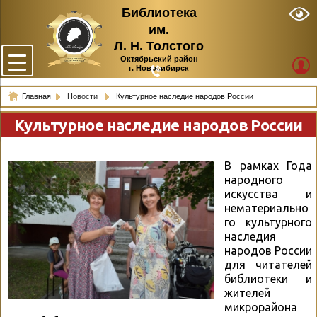
Библиотека
им.
Л. Н. Толстого
Октябрьский район
г. Новосибирск
Главная
Новости
Культурное наследие народов России
Культурное наследие народов России
В рамках Года
народного
искусства и
нематериально
го культурного
наследия
народов России
для читателей
библиотеки и
жителей
микрорайона