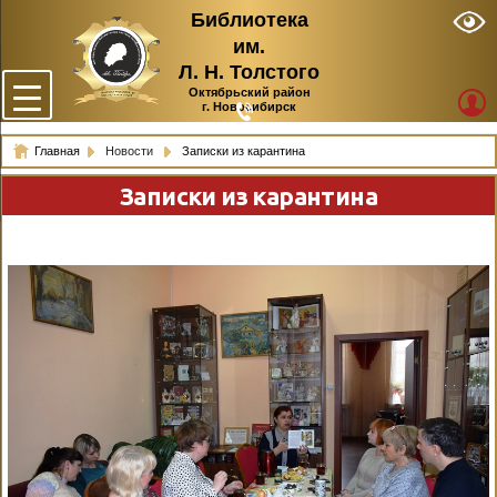
Библиотека
им.
Л. Н. Толстого
Октябрьский район
г. Новосибирск
Главная
Новости
Записки из карантина
Записки из карантина