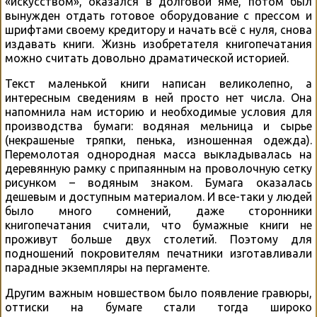
«искусством», оказался в долговой яме, потом был
вынужден отдать готовое оборудование с прессом и
шрифтами своему кредитору и начать всё с нуля, снова
издавать книги. Жизнь изобретателя книгопечатания
можно считать довольно драматической историей.
Текст маленькой книги написан великолепно, а
интересным сведениям в ней просто нет числа. Она
напомнила нам историю и необходимые условия для
производства бумаги: водяная мельница и сырье
(некрашеные тряпки, пенька, изношенная одежда).
Перемолотая однородная масса выкладывалась на
деревянную рамку с припаянным на проволочную сетку
рисунком – водяным знаком. Бумага оказалась
дешевым и доступным материалом. И все-таки у людей
было много сомнений, даже сторонники
книгопечатания считали, что бумажные книги не
проживут больше двух столетий. Поэтому для
подношений покровителям печатники изготавливали
парадные экземпляры на пергаменте.
Другим важным новшеством было появление гравюры,
оттиски на бумаге стали тогда широко