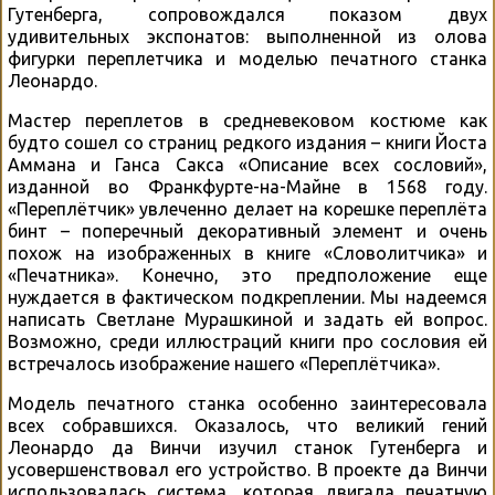
Гутенберга, сопровождался показом двух
удивительных экспонатов: выполненной из олова
фигурки переплетчика и моделью печатного станка
Леонардо.
Мастер переплетов в средневековом костюме как
будто сошел со страниц редкого издания – книги Йоста
Аммана и Ганса Сакса «Описание всех сословий»,
изданной во Франкфурте-на-Майне в 1568 году.
«Переплётчик» увлеченно делает на корешке переплёта
бинт – поперечный декоративный элемент и очень
похож на изображенных в книге «Словолитчика» и
«Печатника». Конечно, это предположение еще
нуждается в фактическом подкреплении. Мы надеемся
написать Светлане Мурашкиной и задать ей вопрос.
Возможно, среди иллюстраций книги про сословия ей
встречалось изображение нашего «Переплётчика».
Модель печатного станка особенно заинтересовала
всех собравшихся. Оказалось, что великий гений
Леонардо да Винчи изучил станок Гутенберга и
усовершенствовал его устройство. В проекте да Винчи
использовалась система, которая двигала печатную