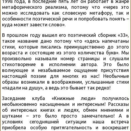
1998 года, в последние пять лет он работает в жанре
метафорического реализма, потому что «через это
можно исследовать как словесную метафору, так и
особенности поэтической речи и попробовать понять –
куда может завести слово».
В прошлом году вышел его поэтический сборник «33»,
такое название дано потому что «здесь напечатаны
стихи, которые писались преимущественно до этого
возраста и состоящие из этого количества букв». Мы
произвольно называли номер страницы и слушали
стихотворение в исполнении автора. Это было
волнующее и незабываемое ощущение присутствия
настоящей поэзии для многих из нас! Необычные
образы возникали в воображении, услышанные стихи
«падали на душу», а ведь это бывает так редко!
Заседание клуба «Книжные люди» получилось
необыкновенно насыщенным и интересным! Рассказы
об интересных книгах и людях, обмен мнениями и
шутками – это было просто замечательно! А в
условиях сегодняшней ситуации наша встреча
приобрела особую притягательность и воскрешает