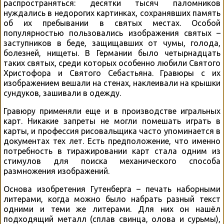
распространяться: десятки тысяч паломников
нуждались в недорогих картинках, сохранявших память
об их пребывании в святых местах. Особой
популярностью пользовались изображения святых –
заступников в беде, защищавших от чумы, голода,
болезней, нищеты. В Германии было четырнадцать
таких святых, среди которых особенно любили Святого
Христофора и Святого Себастьяна. Гравюры с их
изображением вешали на стенах, наклеивали на крышки
сундуков, зашивали в одежду.
Гравюру применяли еще и в производстве игральных
карт. Никакие запреты не могли помешать играть в
карты, и профессия рисовальщика часто упоминается в
документах тех лет. Есть предположение, что именно
потребность в тиражировании карт стала одним из
стимулов для поиска механического способа
размножения изображений.
Основа изобретения Гутенберга – печать наборными
литерами, когда можно было набрать разный текст
одними и теми же литерами. Для них он нашёл
подходящий металл (сплав свинца, олова и сурьмы),