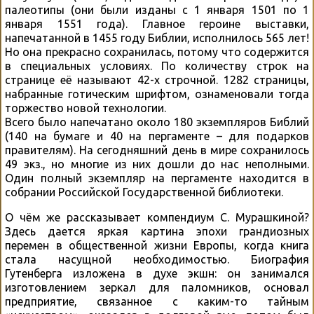
палеотипы (они были изданы с 1 января 1501 по 1
января 1551 года). Главное героине выставки,
напечатанной в 1455 году Библии, исполнилось 565 лет!
Но она прекрасно сохранилась, потому что содержится
в специальных условиях. По количеству строк на
странице её называют 42-х строчной. 1282 страницы,
набранные готическим шрифтом, ознаменовали тогда
торжество новой технологии.
Всего было напечатано около 180 экземпляров Библий
(140 на бумаге и 40 на пергаменте – для подарков
правителям). На сегодняшний день в мире сохранилось
49 экз., но многие из них дошли до нас неполными.
Один полный экземпляр на пергаменте находится в
собрании Российской Государственной библиотеки.
О чём же рассказывает компендиум С. Мурашкиной?
Здесь дается яркая картина эпохи грандиозных
перемен в общественной жизни Европы, когда книга
стала насущной необходимостью. Биография
Гутенберга изложена в духе экшн: он занимался
изготовлением зеркал для паломников, основал
предприятие, связанное с каким-то тайным