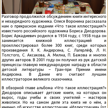
Разговор продолжился обсуждением книги интересного
и незаурядного художника. Олеся Воронина рассказала
нам о прекрасном издании «Что такое иллюстрация?»
известного российского художника Бориса Диодорова.
Борис Аркадиевич родился в 1934 году, с 1958 года он
занимается книжной иллюстрацией и
проиллюстрировал более 300 книг, среди которых
произведения Х. К. Андерсена, С. Лагерлёф, Л. Н.
Толстого, С. Аксакова, А. Милна, П. Бажова и многих
других авторов. В 2001 году он получил из рук датской
принцессы главную международную награду в области
детской литературы – Гран-при Премии имени
Андерсена. В Дании его считают лучшим
иллюстратором великого сказочника.
В обзорной главе альбома «Что такое иллюстрация?»
Диодоров описывает детские книги, на которых он
вырос, годы учебы и своих учителей – мастеров
живописи. Но на самом деле эта книга не о нём, а
именно об искусстве иллюстрации. «Иллюстрация» (от