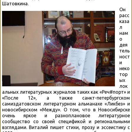
Шатовкина.
Он
расс
каза
л
нам
о
дея
тель
ност
и
неко
тор
ых
лок
альных литературных журналов таких как «Реч#порт» и
«После 12», а также санкт-петербургском
самиздатовском литературном альманахе «Ликбез» и
новосибирском «Между». О том, что в Новосибирске
очень яркое и разноплановое литературное
сообщество со своей спецификой и региональными
взглядами. Виталий пишет стихи, прозу и эссеистику с