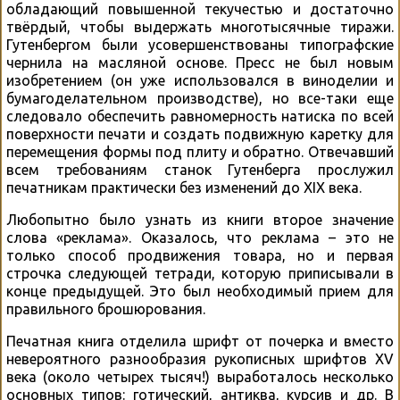
обладающий повышенной текучестью и достаточно
твёрдый, чтобы выдержать многотысячные тиражи.
Гутенбергом были усовершенствованы типографские
чернила на масляной основе. Пресс не был новым
изобретением (он уже использовался в виноделии и
бумагоделательном производстве), но все-таки еще
следовало обеспечить равномерность натиска по всей
поверхности печати и создать подвижную каретку для
перемещения формы под плиту и обратно. Отвечавший
всем требованиям станок Гутенберга прослужил
печатникам практически без изменений до XIX века.
Любопытно было узнать из книги второе значение
слова «реклама». Оказалось, что реклама – это не
только способ продвижения товара, но и первая
строчка следующей тетради, которую приписывали в
конце предыдущей. Это был необходимый прием для
правильного брошюрования.
Печатная книга отделила шрифт от почерка и вместо
невероятного разнообразия рукописных шрифтов XV
века (около четырех тысяч!) выработалось несколько
основных типов: готический, антиква, курсив и др. В