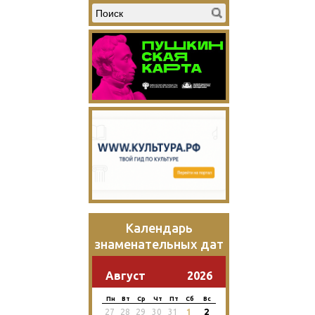
Календарь
знаменательных дат
Август
2026
Пн
Вт
Ср
Чт
Пт
Сб
Вс
2
27
28
29
30
31
1