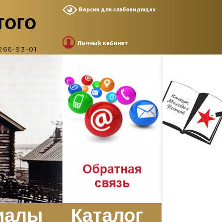
Версия для слабовидящих
того
Личный кабинет
266-93-01
иалы
Каталог