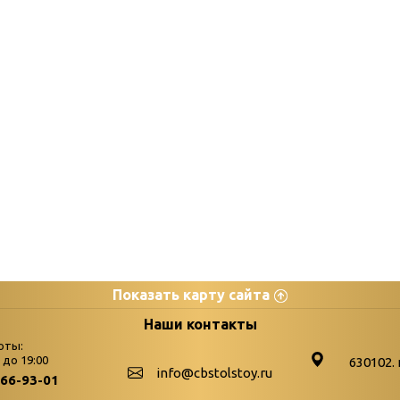
Показать карту сайта
цы
К
Наши контакты
оты:
Бюллетень новых поступле
0 до 19:00
630102. 
info@cbstolstoy.ru
266-93-01
-palitra
Война. Народ. Победа.