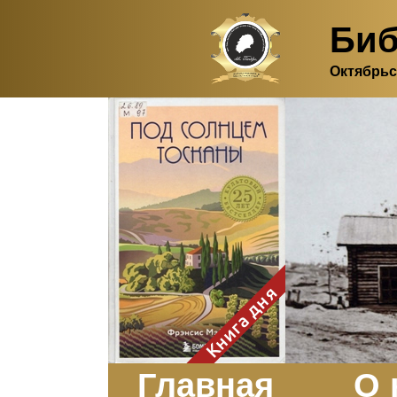
Биб
Октябрьс
Здесь, в своем
итальянском доме, я вновь
испытала первичную
радость единения с
природой. Дом открыт
для бабочек, стрекоз, пчёл
или всех, кто пожелает
влететь в одно окно и
вылететь из другого. Едим
мы почти всегда во
дворе. Во мне настолько
возродился здравый
смысл моей матери -
умение наслаждаться
настоящим и не спешить, -
Книга дня
что даже нашлось время
отполировать до блеска
оконное стекло.
Заказать
Главная
О 