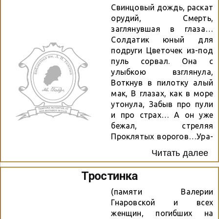
Здесь — выжил, но ранен,
Свинцовый дождь, раскат
там — геройски погиб. И
орудий, Смерть,
реки страданий, а горечи
заглянувшая в глаза…
— море… И ждать, вот
Солдатик юный для
уж, кажется, больше нет
подруги Цветочек из-под
сил. Солдатские письма,
пуль сорвал. Она с
солдатские письма,
улыбкою взглянула,
Читали всем миром по
Воткнув в пилотку алый
тысячу раз… В них боль и
мак, В глазах, как в море
надежда, стремление к
утонула, Забыв про пули
жизни, Проклятья врагу,
и про страх… А он уже
боль...
бежал, стреляя
Проклятых ворогов…Ура-
а-а-а! Споткнулся и упал,
Читать далее
не зная — Она его всю
жизнь ждала… Весна
Тростинка
проходит за весною…
Глаза припомнив голубые,
(памяти Валерии
Седая женщина с тоскою
Гнаровской и всех
Букет цветов несёт к
женщин, погибших на