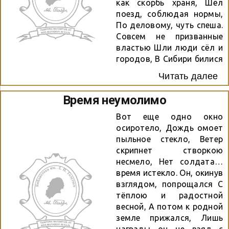
мысли каждодневно
как скорбь храня, Шёл
просится, Бьётся гневным
поезд, соблюдая нормы,
словом и строкой Всё,
По деловому, чуть спеша.
что очень трудно
Совсем не призванные
переносится И не
властью Шли люди сёл и
забывается легко.
городов, В Сибири билися
Леонид...
за счастье, За жизни
Читать далее
воинов-бойцов. Здесь
враг был также близок,
Время неумолимо
рядом, У всех тревога за
детей… Здесь каждым
Вот еще одно окно
отлитым снарядом
осиротело, Дождь омоет
Спасали жизни сыновей.
пыльное стекло, Ветер
Август 1941г. Исаак
скрипнет створкою
Цейтлин
несмело, Нет солдата…
время истекло. Он, окинув
взглядом, попрощался С
тёплою и радостной
весной, А потом к родной
земле прижался, Лишь