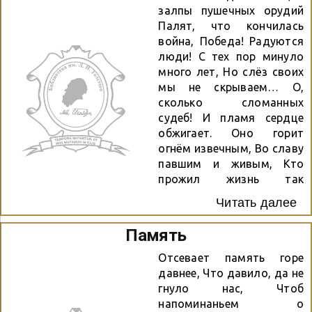
залпы пушечных орудий
Палят, что кончилась
война, Победа! Радуются
люди! С тех пор минуло
много лет, Но слёз своих
мы не скрываем… О,
сколько сломанных
судеб! И пламя сердце
обжигает. Оно горит
огнём извечным, Во славу
павшим и живым, Кто
прожил жизнь так
скоротечно, Навек,
Читать далее
оставшись молодым…
Мы помним вас, родные
Память
люди, Творцы Победы и
добра! Скорбим.
Отсевает память горе
Гордимся. Ценим.
давнее, Что давило, да не
Любим… Во славу мира
гнуло нас, Чтоб
торжества! Инга Гвоздь
напоминаньем о