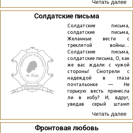
Читать далее
друга ждать. Поставил
жизнь свою на кон –
Солдатские письма
Танкист умелый и
отважный, Когда на мину
Солдатские письма,
танк однажды… В живых
солдатские письма,
остался только он. Боль.
Желанные вести с
Чернота. Забвенье. Муки…
треклятой войны…
Вернули к жизни паренька
Солдатские письма,
Сестрички ласковые руки.
солдатские письма, О, как
Вся жизнь отца –
же вас ждали с чужой
передовая… В начале –
стороны! Смотрели с
фронт, потом – забой…
надеждой в глаза
Его я часто вспоминаю…
почтальонке — Не
Как...
горькую весть принесла
ли в избу? И, вдруг,
увидав серый штамп
похоронки, Дрожащей
Читать далее
рукой утирали слезу… В
одном доме — радость, в
Фронтовая любовь
другом доме — горе…