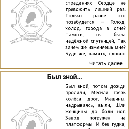
страданиях Сердце не
тревожить лишний раз.
Только разве это
позабудется – Голод,
холод, города в огне?
Память, ты была
надёжной спутницей, Так
зачем же изменяешь мне?
Будь же, память, словно
правда, строгою, Будь
Читать далее
костром далёкого огня.
Ну и что ж, что я тебя не
Был зной…
трогою – Ты не бойся –
потревожь меня Днями
Был зной, потом дожди
бедствий и порою
пролили, Месили грязь
слёзною, Нищетою
колёса дрог, Машины,
потерявших кров,
надрываясь, выли, Шли
Карточками хлебными И
женщины до боли ног.
грозною Строчкой сводки
Завод погружен на
Совинформбюро. Пусть в
платформы. И без гудка,