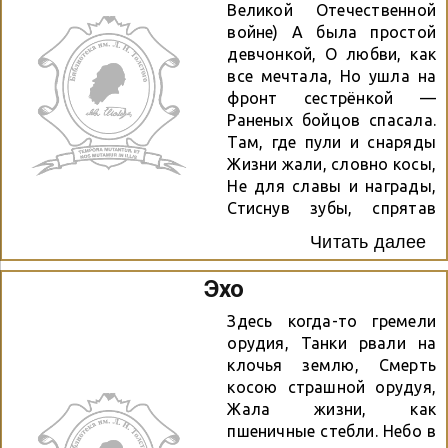
могиле… Инга Гвоздь
Великой Отечественной
войне) А была простой
девчонкой, О любви, как
все мечтала, Но ушла на
фронт сестрёнкой —
Раненых бойцов спасала.
Там, где пули и снаряды
Жизни жали, словно косы,
Не для славы и награды,
Стиснув зубы, спрятав
слёзы, Где ползком, а где
Читать далее
бежала К раненым и уже
мёртвым, «Миленький,
Эхо
терпи», — шептала
Голоском своим
Здесь когда-то гремели
нетвёрдым. Не согнулась,
орудия, Танки рвали на
не сломилась, Тоненькая,
клочья землю, Смерть
как тростинка, С
косою страшной орудуя,
вражеским проклятым
Жала жизни, как
танком Бросилась на
пшеничные стебли. Небо в