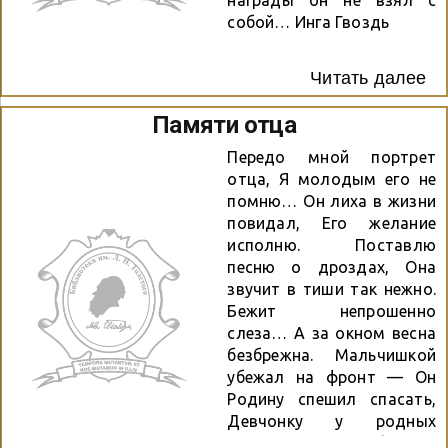
награды он не взял с
собой… Инга Гвоздь
Читать далее
Памяти отца
Передо мной портрет
отца, Я молодым его не
помню… Он лиха в жизни
повидал, Его желание
исполню. Поставлю
песню о дроздах, Она
звучит в тиши так нежно.
Бежит непрошенно
слеза… А за окном весна
безбрежна. Мальчишкой
убежал на фронт — Он
Родину спешил спасать,
Девчонку у родных
ворот, Что обещала