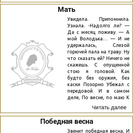
Мать
Увидела. Припомнила.
Узнала. -Надолго ли? —
Да с месяц поживу. — А
мой Володька… — И не
удержалась, Слезой
горючей пала на траву. Ну
что сказать ей? Ничего не
скажешь. С опущенной
стою я головой. Как
будто без оружия, без
каски Позорно Убежал с
передовой. И в самом
деле, По весне, по маю К
черёмуховой белой
Читать далее
тишине Который раз
домой я приезжаю, А сын
Победная весна
её Всё где-то на войне…
Фёдор Сухов
Звенит победная весна, И