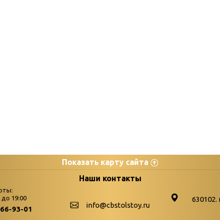
Показать карту сайта
цы
К
Наши контакты
оты:
Бюллетень новых поступле
0 до 19:00
630102. 
info@cbstolstoy.ru
266-93-01
-palitra
Война. Народ. Победа.