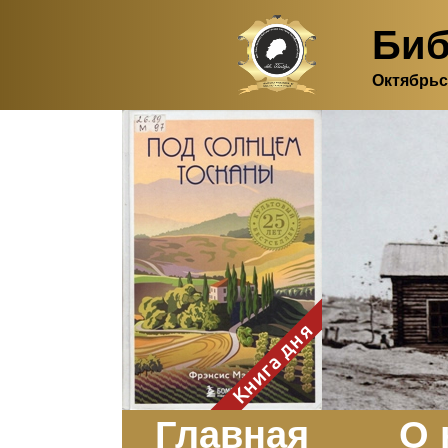
Биб
Октябрьс
Здесь, в своем
итальянском доме, я вновь
испытала первичную
радость единения с
природой. Дом открыт
для бабочек, стрекоз, пчёл
или всех, кто пожелает
влететь в одно окно и
вылететь из другого. Едим
мы почти всегда во
дворе. Во мне настолько
возродился здравый
смысл моей матери -
умение наслаждаться
настоящим и не спешить, -
Книга дня
что даже нашлось время
отполировать до блеска
оконное стекло.
Заказать
Главная
О 