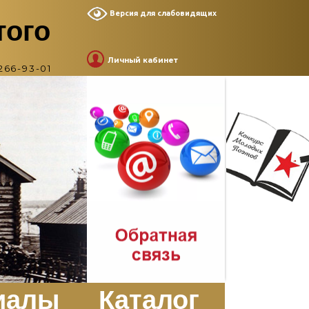
Версия для слабовидящих
того
Личный кабинет
266-93-01
иалы
Каталог