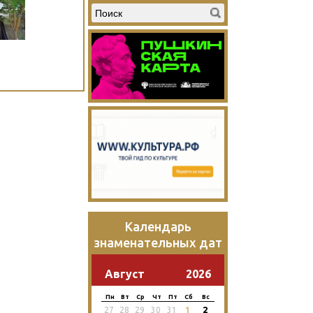
Календарь
знаменательных дат
Август
2026
Пн
Вт
Ср
Чт
Пт
Сб
Вс
2
27
28
29
30
31
1