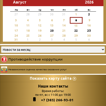
Август
2026
Пн
Вт
Ср
Чт
Пт
Сб
Вс
2
27
28
29
30
31
1
3
4
5
6
7
8
9
10
11
12
13
14
16
15
23
17
18
19
20
21
22
24
25
26
27
28
29
30
31
1
2
3
4
5
6
Противодействие коррупции
Независимая оценка качества оказания услуг
Показать карту сайта
Страницы
Категории
Наши контакты
Время работы:
Главная
пн-пт, вс с 11:00 до 19:00
Бюллетень новых
+7 (383) 266-93-01
podvedenie-itogov-festivalya-
поступлений