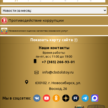
31
1
2
3
4
5
6
Противодействие коррупции
Независимая оценка качества оказания услуг
Показать карту сайта
Страницы
Категории
Наши контакты
Время работы:
Главная
пн-пт, вс с 11:00 до 19:00
Бюллетень новых
+7 (383) 266-93-01
podvedenie-itogov-festivalya-
поступлений
paskhalnaya-palitra
Война. Народ.
info@cbstolstoy.ru
Друзья фестиваля и библиотеки
Победа.
630102. г. Новосибирск, ул.
Антикоррупция
«Истории
Восход, 26
Афиша
свидетели
Мы в соцсетях:
Библионочь – как ярмарка точь-в-
живые»
точь!
«Мне всё