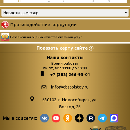
31
1
2
3
4
5
6
Противодействие коррупции
Независимая оценка качества оказания услуг
Показать карту сайта
Страницы
Категории
Наши контакты
Время работы:
Главная
пн-пт, вс с 11:00 до 19:00
Бюллетень новых
+7 (383) 266-93-01
podvedenie-itogov-festivalya-
поступлений
paskhalnaya-palitra
Война. Народ.
info@cbstolstoy.ru
Друзья фестиваля и библиотеки
Победа.
630102. г. Новосибирск, ул.
Антикоррупция
«Истории
Восход, 26
Афиша
свидетели
Мы в соцсетях:
Библионочь – как ярмарка точь-в-
живые»
точь!
«Мне всё