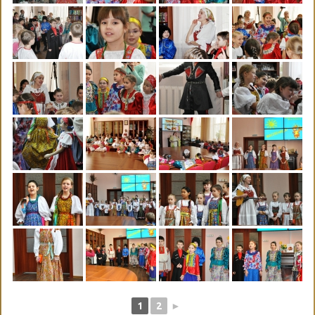
1
2
►