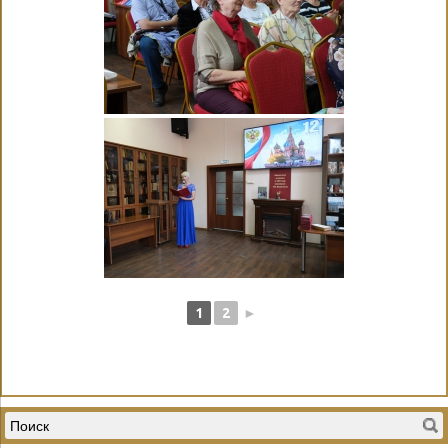
1
2
►