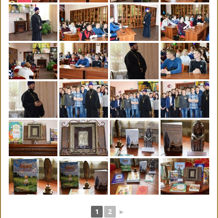
1
2
►