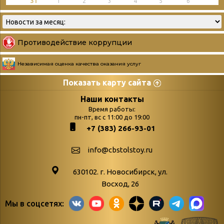
31
1
2
3
4
5
6
Противодействие коррупции
Независимая оценка качества оказания услуг
Показать карту сайта
Страницы
Категории
Наши контакты
Время работы:
Главная
пн-пт, вс с 11:00 до 19:00
Бюллетень новых
+7 (383) 266-93-01
podvedenie-itogov-festivalya-
поступлений
paskhalnaya-palitra
Война. Народ.
info@cbstolstoy.ru
Друзья фестиваля и библиотеки
Победа.
630102. г. Новосибирск, ул.
Антикоррупция
«Истории
Восход, 26
Афиша
свидетели
Мы в соцсетях:
Библионочь – как ярмарка точь-в-
живые»
точь!
«Мне всё