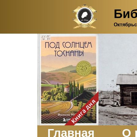
Биб
Октябрьс
Здесь, в своем
итальянском доме, я вновь
испытала первичную
радость единения с
природой. Дом открыт
для бабочек, стрекоз, пчёл
или всех, кто пожелает
влететь в одно окно и
вылететь из другого. Едим
мы почти всегда во
дворе. Во мне настолько
возродился здравый
смысл моей матери -
умение наслаждаться
настоящим и не спешить, -
Книга дня
что даже нашлось время
отполировать до блеска
оконное стекло.
Заказать
Главная
О 