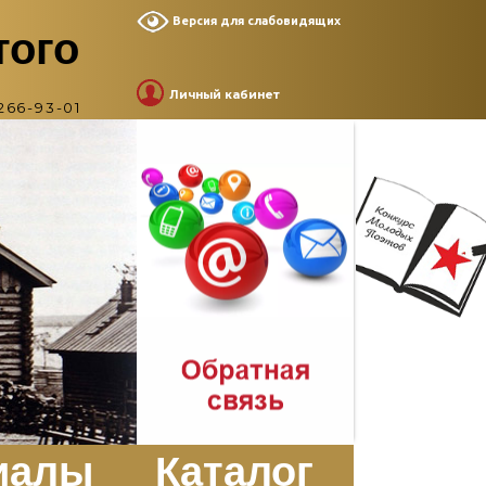
Версия для слабовидящих
того
Личный кабинет
266-93-01
иалы
Каталог