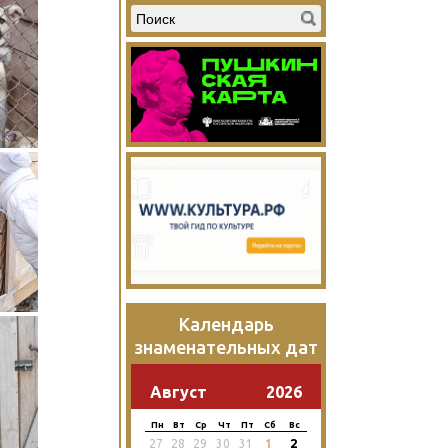
Календарь
знаменательных дат
Август
2026
Пн
Вт
Ср
Чт
Пт
Сб
Вс
2
27
28
29
30
31
1