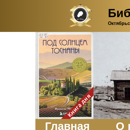
Биб
Октябрьс
Здесь, в своем
итальянском доме, я вновь
испытала первичную
радость единения с
природой. Дом открыт
для бабочек, стрекоз, пчёл
или всех, кто пожелает
влететь в одно окно и
вылететь из другого. Едим
мы почти всегда во
дворе. Во мне настолько
возродился здравый
смысл моей матери -
умение наслаждаться
настоящим и не спешить, -
Книга дня
что даже нашлось время
отполировать до блеска
оконное стекло.
Заказать
Главная
О 