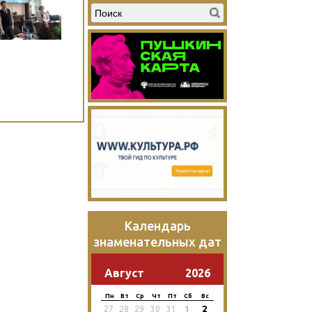
Календарь
знаменательных дат
Август
2026
Пн
Вт
Ср
Чт
Пт
Сб
Вс
2
27
28
29
30
31
1