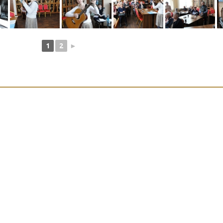
1
2
►