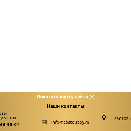
Показать карту сайта
цы
К
Наши контакты
оты:
Бюллетень новых поступле
0 до 19:00
630102. 
info@cbstolstoy.ru
266-93-01
-palitra
Война. Народ. Победа.