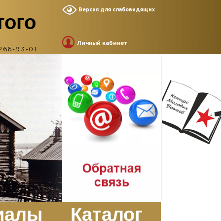
Версия для слабовидящих
того
Личный кабинет
266-93-01
иалы
Каталог