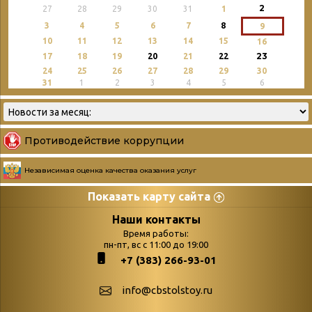
2
27
28
29
30
31
1
3
4
5
6
7
8
9
10
11
12
13
14
15
16
23
17
18
19
20
21
22
24
25
26
27
28
29
30
31
1
2
3
4
5
6
Противодействие коррупции
Независимая оценка качества оказания услуг
Показать карту сайта
Страницы
Категории
Наши контакты
Время работы:
Главная
пн-пт, вс с 11:00 до 19:00
Бюллетень новых
+7 (383) 266-93-01
podvedenie-itogov-festivalya-
поступлений
paskhalnaya-palitra
Война. Народ.
info@cbstolstoy.ru
Друзья фестиваля и библиотеки
Победа.