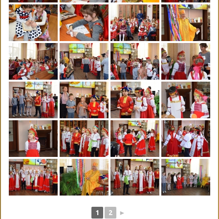
1
2
►