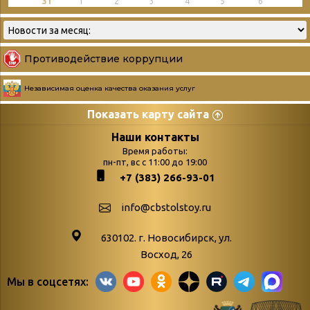
31
1
2
3
4
5
6
Противодействие коррупции
Независимая оценка качества оказания услуг
Показать карту сайта
Страницы
Категории
Наши контакты
Время работы:
Главная
пн-пт, вс с 11:00 до 19:00
Бюллетень новых
+7 (383) 266-93-01
podvedenie-itogov-festivalya-
поступлений
paskhalnaya-palitra
Война. Народ.
info@cbstolstoy.ru
Друзья фестиваля и библиотеки
Победа.
630102. г. Новосибирск, ул.
Антикоррупция
«Истории
Восход, 26
Афиша
свидетели
Мы в соцсетях:
Библионочь – как ярмарка точь-в-
живые»
точь!
«Мне всё