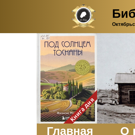
Биб
Октябрьс
Здесь, в своем
итальянском доме, я вновь
испытала первичную
радость единения с
природой. Дом открыт
для бабочек, стрекоз, пчёл
или всех, кто пожелает
влететь в одно окно и
вылететь из другого. Едим
мы почти всегда во
дворе. Во мне настолько
возродился здравый
смысл моей матери -
умение наслаждаться
настоящим и не спешить, -
Книга дня
что даже нашлось время
отполировать до блеска
оконное стекло.
Заказать
Главная
О 