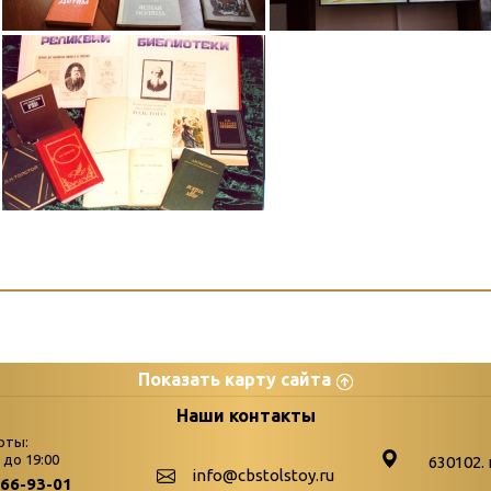
Показать карту сайта
цы
К
Наши контакты
оты:
Бюллетень новых поступле
0 до 19:00
630102. 
info@cbstolstoy.ru
266-93-01
-palitra
Война. Народ. Победа.