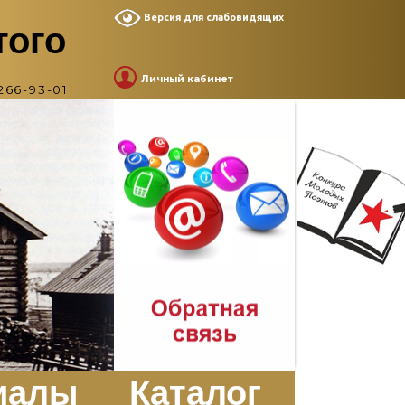
Версия для слабовидящих
того
Личный кабинет
266-93-01
иалы
Каталог