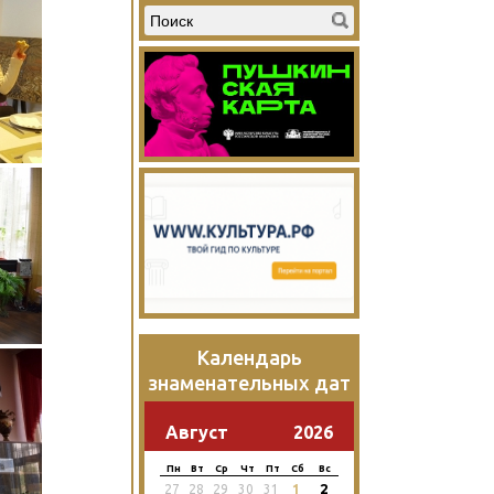
Календарь
знаменательных дат
Август
2026
Пн
Вт
Ср
Чт
Пт
Сб
Вс
2
27
28
29
30
31
1