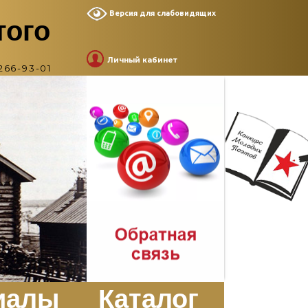
Версия для слабовидящих
того
Личный кабинет
266-93-01
иалы
Каталог