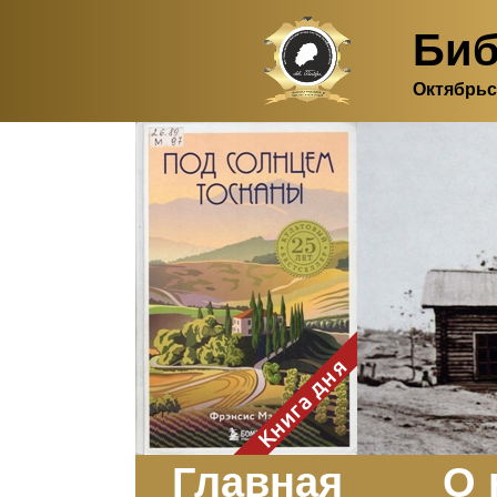
Биб
Октябрьс
Здесь, в своем
итальянском доме, я вновь
испытала первичную
радость единения с
природой. Дом открыт
для бабочек, стрекоз, пчёл
или всех, кто пожелает
влететь в одно окно и
вылететь из другого. Едим
мы почти всегда во
дворе. Во мне настолько
возродился здравый
смысл моей матери -
умение наслаждаться
настоящим и не спешить, -
Книга дня
что даже нашлось время
отполировать до блеска
оконное стекло.
Заказать
Главная
О 