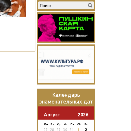
Календарь
знаменательных дат
Август
2026
Пн
Вт
Ср
Чт
Пт
Сб
Вс
2
27
28
29
30
31
1