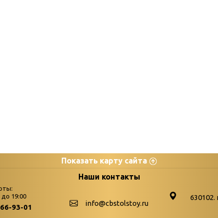
Показать карту сайта
цы
К
Наши контакты
оты:
Бюллетень новых поступле
0 до 19:00
630102. 
info@cbstolstoy.ru
266-93-01
-palitra
Война. Народ. Победа.