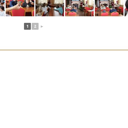
1
2
►