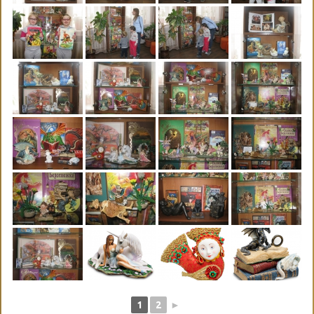
1
2
►