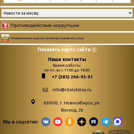
31
1
2
3
4
5
6
Противодействие коррупции
Независимая оценка качества оказания услуг
Показать карту сайта
Страницы
Категории
Наши контакты
Время работы:
Главная
пн-пт, вс с 11:00 до 19:00
Бюллетень новых
+7 (383) 266-93-01
podvedenie-itogov-festivalya-
поступлений
paskhalnaya-palitra
Война. Народ.
info@cbstolstoy.ru
Друзья фестиваля и библиотеки
Победа.
630102. г. Новосибирск, ул.
Антикоррупция
«Истории
Восход, 26
Афиша
свидетели
Мы в соцсетях:
Библионочь – как ярмарка точь-в-
живые»
точь!
«Мне всё