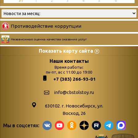
31
1
2
3
4
5
6
Противодействие коррупции
Независимая оценка качества оказания услуг
Показать карту сайта
Страницы
Категории
Наши контакты
Время работы:
Главная
пн-пт, вс с 11:00 до 19:00
Бюллетень новых
+7 (383) 266-93-01
podvedenie-itogov-festivalya-
поступлений
paskhalnaya-palitra
Война. Народ.
info@cbstolstoy.ru
Друзья фестиваля и библиотеки
Победа.
630102. г. Новосибирск, ул.
Антикоррупция
«Истории
Восход, 26
Афиша
свидетели
Мы в соцсетях:
Библионочь – как ярмарка точь-в-
живые»
точь!
«Мне всё