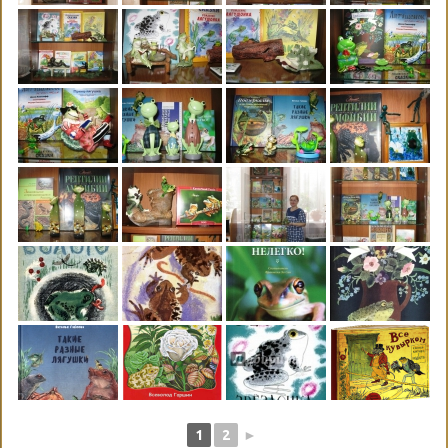
1
2
►