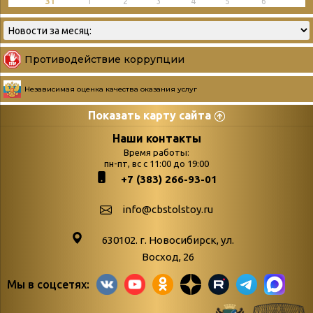
31
1
2
3
4
5
6
Противодействие коррупции
Независимая оценка качества оказания услуг
Показать карту сайта
Страницы
Категории
Наши контакты
Время работы:
Главная
пн-пт, вс с 11:00 до 19:00
Бюллетень новых
+7 (383) 266-93-01
podvedenie-itogov-festivalya-
поступлений
paskhalnaya-palitra
Война. Народ.
info@cbstolstoy.ru
Друзья фестиваля и библиотеки
Победа.
630102. г. Новосибирск, ул.
Антикоррупция
«Истории
Восход, 26
Афиша
свидетели
Мы в соцсетях:
Библионочь – как ярмарка точь-в-
живые»
точь!
«Мне всё