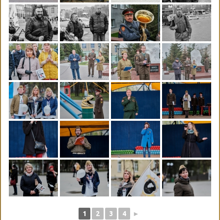
1
2
3
4
►