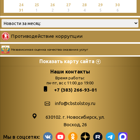
24
25
26
27
28
29
30
31
1
2
3
4
5
6
Противодействие коррупции
Независимая оценка качества оказания услуг
Показать карту сайта
Страницы
Категории
Наши контакты
Время работы:
Главная
пн-пт, вс с 11:00 до 19:00
Бюллетень новых
+7 (383) 266-93-01
podvedenie-itogov-festivalya-
поступлений
paskhalnaya-palitra
Война. Народ.
info@cbstolstoy.ru
Друзья фестиваля и библиотеки
Победа.
630102. г. Новосибирск, ул.
Антикоррупция
«Истории
Восход, 26
Афиша
свидетели
Мы в соцсетях:
Библионочь – как ярмарка точь-в-
живые»