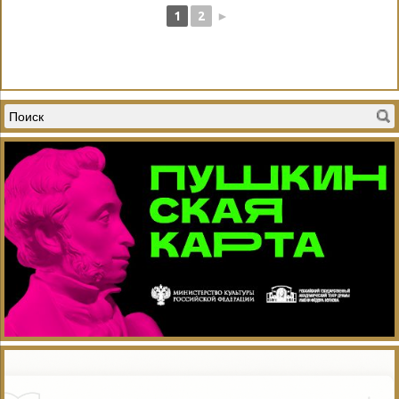
1
2
►