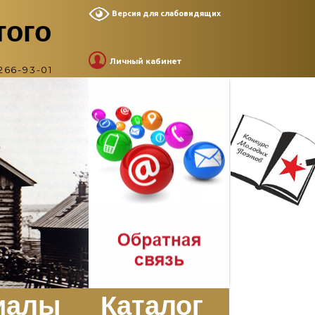
Версия для слабовидящих
того
Личный кабинет
266-93-01
иалы
Каталог