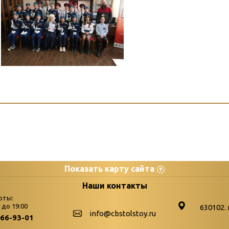
Показать карту сайта
цы
К
Наши контакты
оты:
Бюллетень новых поступле
0 до 19:00
630102. 
info@cbstolstoy.ru
266-93-01
-palitra
Война. Народ. Победа.