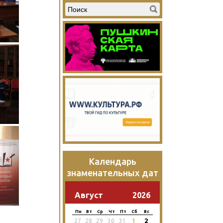
Календарь
знаменательных дат
Август
2026
Пн
Вт
Ср
Чт
Пт
Сб
Вс
2
27
28
29
30
31
1