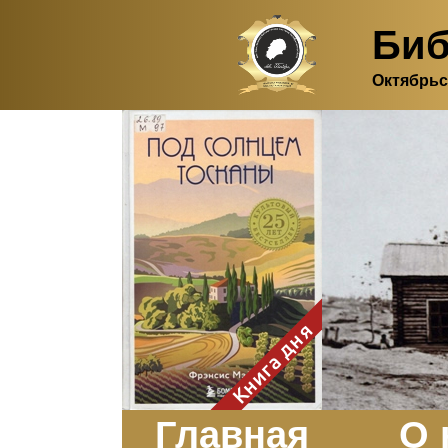
Биб
Октябрьс
Здесь, в своем
итальянском доме, я вновь
испытала первичную
радость единения с
природой. Дом открыт
для бабочек, стрекоз, пчёл
или всех, кто пожелает
влететь в одно окно и
вылететь из другого. Едим
мы почти всегда во
дворе. Во мне настолько
возродился здравый
смысл моей матери -
умение наслаждаться
настоящим и не спешить, -
Книга дня
что даже нашлось время
отполировать до блеска
оконное стекло.
Заказать
Главная
О 